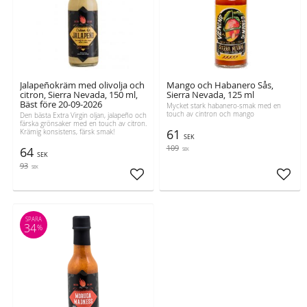
Jalapeñokräm med olivolja och
Mango och Habanero Sås,
citron, Sierra Nevada, 150 ml,
Sierra Nevada, 125 ml
Bäst före 20-09-2026
Mycket stark habanero-smak med en
touch av cintron och mango
Den bästa Extra Virgin oljan, jalapeño och
färska grönsaker med en touch av citron.
61
Krämig konsistens, färsk smak!
SEK
109
64
SEK
SEK
93
SEK
Lägg till i favoriter
Lägg t
SPARA
34
%