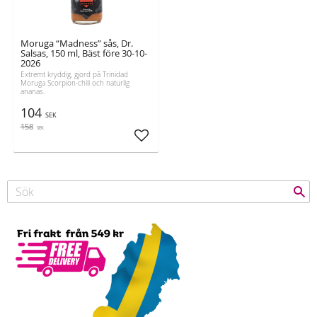
Moruga “Madness” sås, Dr.
Salsas, 150 ml, Bäst före 30-10-
2026
Extremt kryddig, gjord på Trinidad
Moruga Scorpion-chili och naturlig
ananas.
104
SEK
158
SEK
Lägg till i favoriter