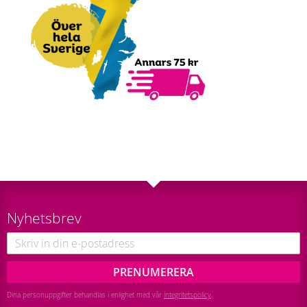
Nyhetsbrev
PRENUMERERA
Dina personuppgifter behandlas i enlighet med vår
integritetspolicy
.