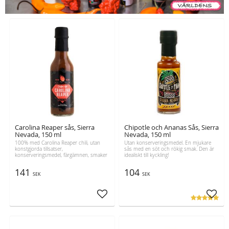
Carolina Reaper sås, Sierra
Chipotle och Ananas Sås, Sierra
Nevada, 150 ml
Nevada, 150 ml
100% med Carolina Reaper chili, utan
Utan konserveringsmedel. En mjukare
konstgjorda tillsatser,
sås med en söt och rökig smak. Den är
konserveringsmedel, färgämnen, smaker
idealiskt till kyckling!
eller tillsatta aromer
141
104
SEK
SEK
Lägg till i favoriter
Lägg t