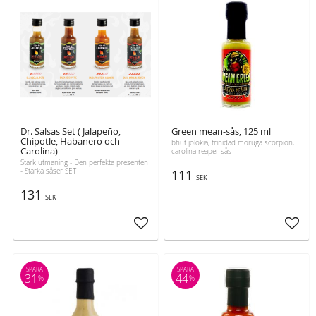
Dr. Salsas Set ( Jalapeño,
Green mean-sås, 125 ml
Chipotle, Habanero och
bhut jolokia, trinidad moruga scorpion,
Carolina)
carolina reaper sås
Stark utmaning - Den perfekta presenten
- Starka såser SET
111
SEK
131
SEK
Lägg till i favoriter
Lägg t
SPARA
SPARA
31
44
%
%