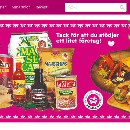
ener
Mina sidor
Recept