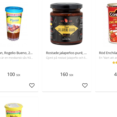
Pipian, Rogelio Bueno, 234 g
Rostade jalapeños puré, Dr. Salsas, 250 ml
Pipian är en mexikansk sås från pumpa frön och chili, mestadels används för kyckling.
Gjord på rostad Jalapeño och limejuice.
100
160
4
SEK
SEK
Lägg till i favoriter
Lägg till i favoriter