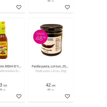
42
SEK
Lägg till i favoriter
Lägg till i favoriter
SPARA
48
%
Liquid Achiote 300ml El Yucateco, bäst före 16-05-2026
Pasilla pasta, Lol-tun, 250g, Bäst före 26-10-2026
Mångsidig Smakförstärkare En oumbärlig tillsats utformad för att lyfta smaken och doften i dina maträtter. Den avancerade formulan integreras smidigt
Pasilla pasta, Lol-tun, 250g
3
42
SEK
SEK
78
81
SEK
SEK
Lägg till i favoriter
Lägg till i favoriter