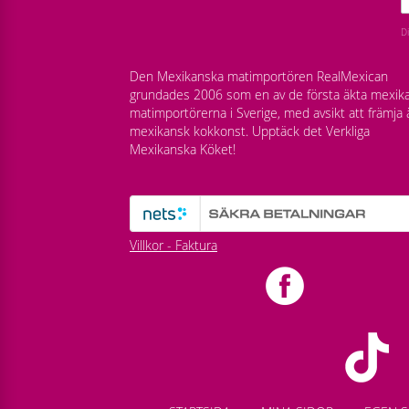
D
Den Mexikanska matimportören RealMexican
grundades 2006 som en av de första äkta mexik
matimportörerna i Sverige, med avsikt att främja 
mexikansk kokkonst. Upptäck det Verkliga
Mexikanska Köket!
Villkor - Faktura