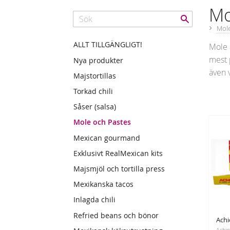
Mo
Mole
ALLT TILLGÄNGLIGT!
Mole 
mest 
Nya produkter
även 
Majstortillas
Torkad chili
Såser (salsa)
Mole och Pastes
Mexican gourmand
Exklusivt RealMexican kits
Majsmjöl och tortilla press
Mexikanska tacos
Inlagda chili
Refried beans och bönor