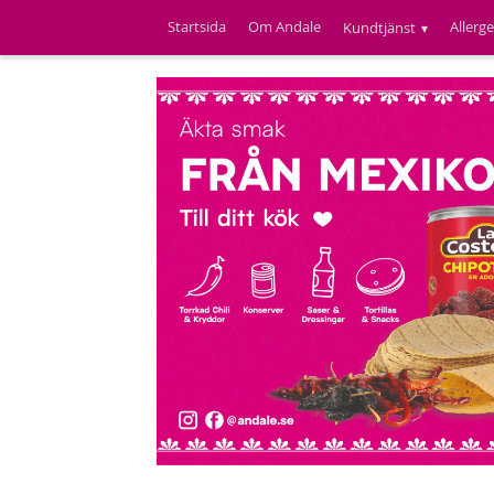
Startsida
Om Andale
Allerg
Kundtjänst