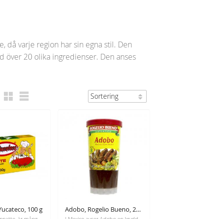
, då varje region har sin egna stil. Den
 över 20 olika ingredienser. Den anses
 Yucateco, 100 g
Adobo, Rogelio Bueno, 245 g
Achiote eller annatto, är många gånger hemligheten bakom det mexikanska kökets djupröda färg och dess raffinerade, genuina smak.
I Mexico avser Adobo en krydda eller sås av olika chili, särskilt ancho och chipotle chili. Används för att marinera och ger en kryddig rökt smak.