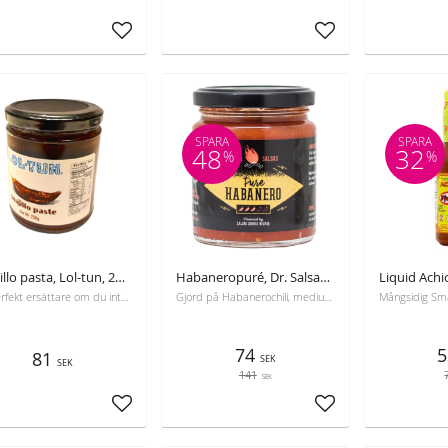
Lägg till i favoriter
Lägg till i favoriter
SPARA
SPARA
48
32
%
%
Guajillo pasta, Lol-tun, 250g
Habaneropuré, Dr. Salsas, 250 ml, Bäst före 31-10-2026
En perfekt ersättare om du inte vill använda torkad chili
Gjord på Habanerochili, mediumstark med en unik citrustwist.
74
5
81
SEK
SEK
141
SEK
Lägg till i favoriter
Lägg till i favoriter