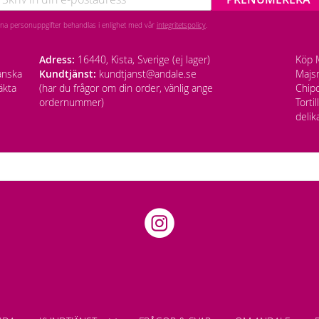
ina personuppgifter behandlas i enlighet med vår
integritetspolicy
.
Adress:
16440, Kista, Sverige (ej lager)
Köp M
anska
Kundtjänst:
kundtjanst@andale.se
Majsm
äkta
(har du frågor om din order, vänlig ange
Chipo
ordernummer)
Torti
delik