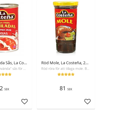
Röd Enchilada Sås, La Costeña, 420 g
Röd Mole, La Costeña, 235 g
En "klart att använda" sås för dina enchiladas eller chilaquiles. Inga konserveringsmedel!
Röd röra för att tillaga mole. Bra med kyckling, ris och sallad
2
81
SEK
SEK
Lägg till i favoriter
Lägg till i favoriter