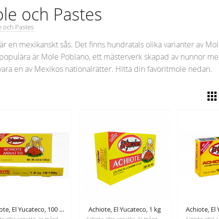
le och Pastes
 och Pastes
är en mexikanskt sås. Det finns hundratals olika varianter av Mole
populära är Mole Poblano, ett mästerverk skapad av nunnor med
vara en av Mexikos nationalrätter. Hitta din favoritmole nedan.
Achiote, El Yucateco, 100 g låda med 12 st (1,2 kg)
Achiote, El Yucateco, 1 kg
Achiote, El
Achiote eller annatto, är många gånger hemligheten bakom det mexikanska kökets djupröda färg och dess raffinerade, genuina smak.
Achiote eller annatto, är många gånger hemligheten bakom det mexikanska kökets djupröda färg och dess raffinerade, genuina smak.