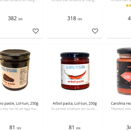
382
318
4
SEK
SEK
Lägg till i favoriter
Lägg till i favoriter
o paste, Lol-tun, 250g
Arbol pasta, Lol-tun, 250g
Om du inte har tid att laga mat med torkade chili, har du den här färdiga chilipastan istället
En perfekt ersättare om du inte vill använda torkad chili
81
81
3
SEK
SEK