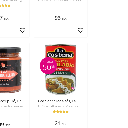
7
93
SEK
SEK
Lägg till i favoriter
Lägg till i favoriter
SPARA
50
%
Carolina reaper puré, Dr. Salsas, 250 ml
Grön enchilada sås, La Costeña, 420g, Bäst före 25-10-2026
Tillverkad med Carolina Reaper-chili, en av de hetaste chilifrukterna i världen. Kryddighetsnivå på 1 700 000 - 2 200 000 SHU i Scoville-intervallet.
En "klart att använda" sås för dina enchiladas eller chilaquiles. Inga konserveringsmedel!
21
49
SEK
SEK