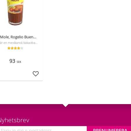
Röd Mole, Rogelio Bueno, 235g
Mole är en mexikansk kakaobaserad sås, för användning till framför allt kycklingrätter och enchiladas
93
SEK
Lägg till i favoriter
Nyhetsbrev
PRENUMERERA