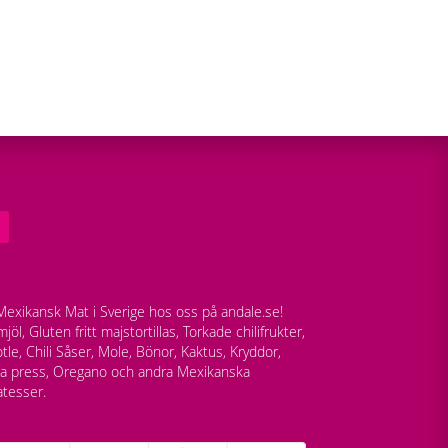
exikansk Mat i Sverige hos oss på andale.se!
jöl, Gluten fritt majstortillas, Torkade chilifrukter,
tle, Chili Såser, Mole, Bönor, Kaktus, Kryddor,
lla press, Oregano och andra Mexikanska
atesser.