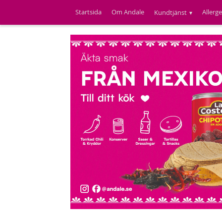
Startsida
Om Andale
Allerg
Kundtjänst