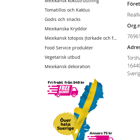
Mexikansk köksutrustning
Före
Tomatillos och Kaktus
Real
Godis och snacks
Org.n
Mexikanska Kryddor
7696
Mexikansk totopos (torkade och friterade tortillas)
Adres
Food Service produkter
Vegetarisk utbud
Torsh
16440
Mexikansk dekoration
Sveri