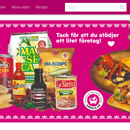
ener
Mina sidor
Recept