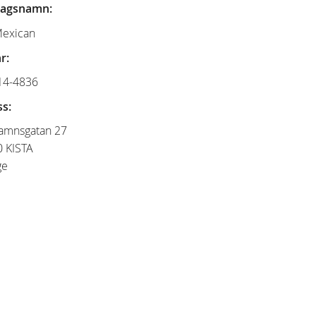
tagsnamn:
Mexican
r:
14-4836
s:
amnsgatan 27
 KISTA
ge