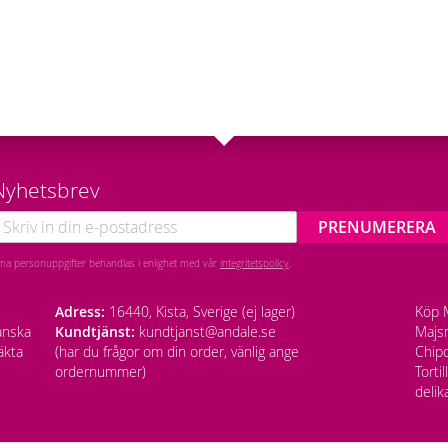
Nyhetsbrev
PRENUMERERA
ina personuppgifter behandlas i enlighet med vår
integritetspolicy
.
Adress:
16440, Kista, Sverige (ej lager)
Köp M
anska
Kundtjänst:
kundtjanst@andale.se
Majsm
äkta
(har du frågor om din order, vänlig ange
Chipo
ordernummer)
Torti
delik