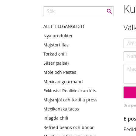
Ku
Väl
ALLT TILLGÄNGLIGT!
Nya produkter
Majstortillas
Torkad chili
Såser (salsa)
Mole och Pastes
Mexican gourmand
Exklusivt RealMexican kits
Majsmjöl och tortilla press
Dina per
Mexikanska tacos
Inlagda chili
E-pos
Refried beans och bönor
Pedid