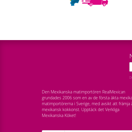
D
Den Mexikanska matimportören RealMexican
grundades 2006 som en av de första äkta mexik
matimportörerna i Sverige, med avsikt att främja 
mexikansk kokkonst. Upptäck det Verkliga
Mexikanska Köket!