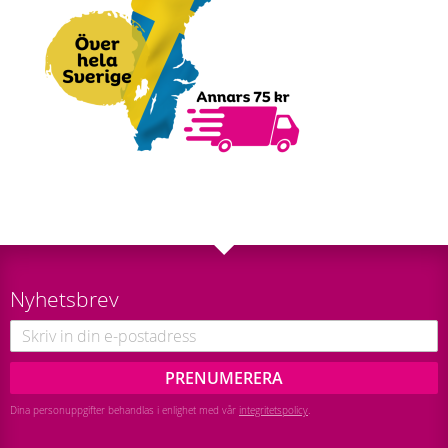
Nyhetsbrev
PRENUMERERA
Dina personuppgifter behandlas i enlighet med vår
integritetspolicy
.