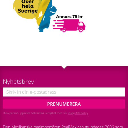
Nyhetsbrev
PRENUMERERA
Dina personuppgifter behandlas i enlighet med vår
integritetspolicy
.
Den Mexikanska matimportören RealMexican grundades 2006 som