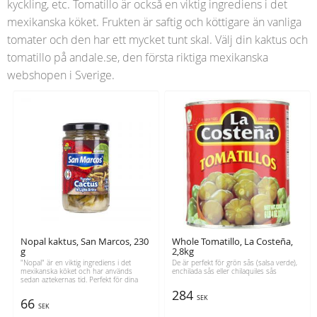
kyckling, etc. Tomatillo är också en viktig ingrediens i det
mexikanska köket. Frukten är saftig och köttigare än vanliga
tomater och den har ett mycket tunt skal. Välj din kaktus och
tomatillo på andale.se, den första riktiga mexikanska
webshopen i Sverige.
Nopal kaktus, San Marcos, 230
Whole Tomatillo, La Costeña,
g
2,8kg
"Nopal" är en viktig ingrediens i det
De är perfekt för grön sås (salsa verde),
mexikanska köket och har används
enchilada sås eller chilaquiles sås
sedan aztekernas tid. Perfekt för dina
quesadillas, omelett, tostadas.
284
SEK
66
SEK