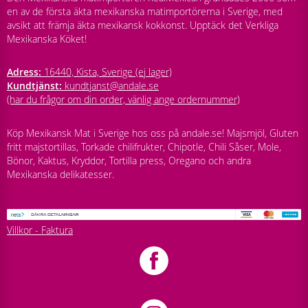
en av de första äkta mexikanska matimportörerna i Sverige, med
avsikt att främja äkta mexikansk kokkonst. Upptäck det Verkliga
Mexikanska Köket!
Adress:
16440, Kista, Sverige (ej lager)
Kundtjänst:
kundtjanst@andale.se
(har du frågor om din order, vänlig ange ordernummer)
Köp Mexikansk Mat i Sverige hos oss på andale.se! Majsmjöl, Gluten
fritt majstortillas, Torkade chilifrukter, Chipotle, Chili Såser, Mole,
Bönor, Kaktus, Kryddor, Tortilla press, Oregano och andra
Mexikanska delikatesser.
Villkor - Faktura