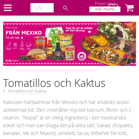
Priser visas
Favoriter
Kundv
inkl. moms
Tomatillos och Kaktus
Tomatillos och Kaktus
Kaktusen härstammar från Mexiko och har används sedan
aztekernas tid. Den innehåller mycket kalcium, fibrer och C-
vitamin. "Nopal" är en viktig ingrediens i det mexikanska
köket och man kan tillaga det på olika sätt: Sallad: (Nopales,
tomater, lök och fetaost), omelett, tacos, tillbehör för kött,