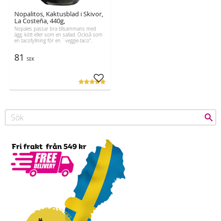
Nopalitos, Kaktusblad i Skivor,
La Costeña, 440g,
Nopales passar bra tillsammans med
ägg, kött eller som en sallad. Också som
en tacofyllning för en ¨veggie-taco".
81
SEK
Lägg till i favoriter