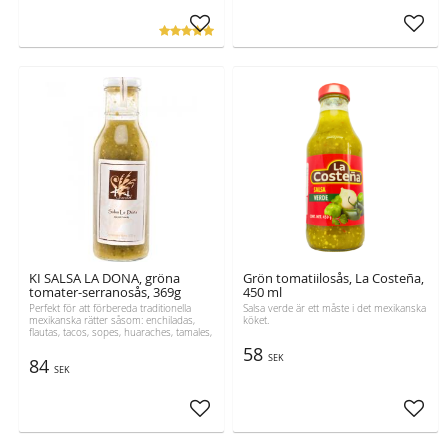
Lägg till i favoriter
Lägg t
KI SALSA LA DONA, gröna
Grön tomatiilosås, La Costeña,
tomater-serranosås, 369g
450 ml
Perfekt för att förbereda traditionella
Salsa verde är ett måste i det mexikanska
mexikanska rätter såsom: enchiladas,
köket.
flautas, tacos, sopes, huaraches, tamales,
quesadillas.
58
SEK
84
SEK
Lägg till i favoriter
Lägg t