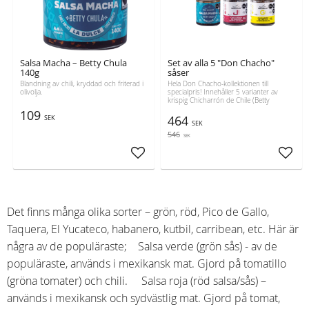
Salsa Macha – Betty Chula
Set av alla 5 "Don Chacho"
140g
såser
Blandning av chili, kryddad och friterad i
Hela Don Chacho-kollektionen till
olivolja.
specialpris! Innehåller 5 varianter av
krispig Chicharrón de Chile (Betty
Chula,Güero, Jalapeño, Serrano,
109
Habanero)
464
SEK
SEK
546
SEK
Lägg till i favoriter
Lägg t
Det finns många olika sorter – grön, röd, Pico de Gallo,
Taquera, El Yucateco, habanero, kutbil, carribean, etc. Här är
några av de populäraste; Salsa verde (grön sås) - av de
populäraste, används i mexikansk mat. Gjord på tomatillo
(gröna tomater) och chili. Salsa roja (röd salsa/sås) –
används i mexikansk och sydvästlig mat. Gjord på tomat,