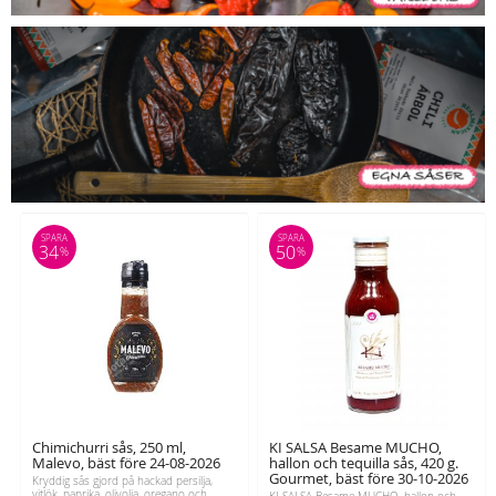
SPARA
SPARA
34
50
%
%
Chimichurri sås, 250 ml,
KI SALSA Besame MUCHO,
Malevo, bäst före 24-08-2026
hallon och tequilla sås, 420 g.
Gourmet, bäst före 30-10-2026
Kryddig sås gjord på hackad persilja,
vitlök, paprika, olivolja, oregano och