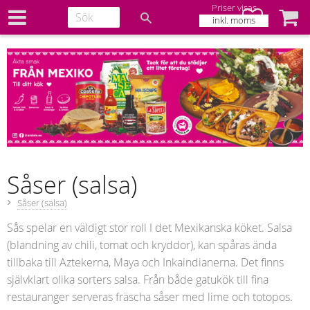
Priser visas
Favoriter
Kundv
inkl. moms
Såser (salsa)
Såser (salsa)
Sås spelar en väldigt stor roll I det Mexikanska köket. Salsa
(blandning av chili, tomat och kryddor), kan spåras ända
tillbaka till Aztekerna, Maya och Inkaindianerna. Det finns
självklart olika sorters salsa. Från både gatukök till fina
restauranger serveras fräscha såser med lime och totopos.