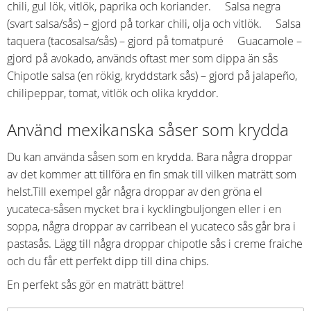
chili, gul lök, vitlök, paprika och koriander. Salsa negra
(svart salsa/sås) – gjord på torkar chili, olja och vitlök. Salsa
taquera (tacosalsa/sås) – gjord på tomatpuré Guacamole –
gjord på avokado, används oftast mer som dippa än sås
Chipotle salsa (en rökig, kryddstark sås) – gjord på jalapeño,
chilipeppar, tomat, vitlök och olika kryddor.
Använd mexikanska såser som krydda
Du kan använda såsen som en krydda. Bara några droppar
av det kommer att tillföra en fin smak till vilken maträtt som
helst.Till exempel går några droppar av den gröna el
yucateca-såsen mycket bra i kycklingbuljongen eller i en
soppa, några droppar av carribean el yucateco sås går bra i
pastasås. Lägg till några droppar chipotle sås i creme fraiche
och du får ett perfekt dipp till dina chips.
En perfekt sås gör en maträtt bättre!