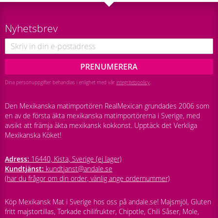
Nyhetsbrev
PRENUMERERA
Dina personuppgifter behandlas i enlighet med vår
integritetspolicy
.
Den Mexikanska matimportören RealMexican grundades 2006 som
en av de första äkta mexikanska matimportörerna i Sverige, med
avsikt att främja äkta mexikansk kokkonst. Upptäck det Verkliga
Mexikanska Köket!
Adress:
16440, Kista, Sverige (ej lager)
Kundtjänst:
kundtjanst@andale.se
(har du frågor om din order, vänlig ange ordernummer)
Köp Mexikansk Mat i Sverige hos oss på andale.se! Majsmjöl, Gluten
fritt majstortillas, Torkade chilifrukter, Chipotle, Chili Såser, Mole,