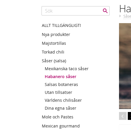
Ha
Såse
ALLT TILLGÄNGLIGT!
Nya produkter
Majstortillas
Torkad chili
Såser (salsa)
Mexikanska taco såser
Habanero såser
Salsas botaneras
Utan tillsatser
Världens chilisåser
Dina egna såser
Mole och Pastes
Mexican gourmand