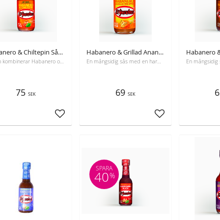
Habanero & Chiltepin Sås 120ml El Yucateco
Habanero & Grillad Ananas sås 120ml Yucateco
Såsen kombinerar Habanero och Chiltepin för en smakrik, medelhet krydda, perfekt till skaldjur, tacos och drycker.
En mångsidig sås med en harmonisk blandning av söta, rökiga och kryddiga smaker, perfekt för både rätter och citrusdesserter.
75
69
6
SEK
SEK
Lägg till i favoriter
Lägg till i favoriter
SPARA
40
%