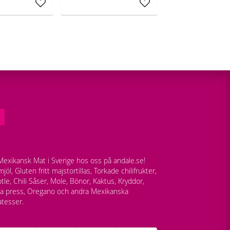
Lägg till i favoriter
Lägg till i favoriter
exikansk Mat i Sverige hos oss på andale.se!
jöl, Gluten fritt majstortillas, Torkade chilifrukter,
tle, Chili Såser, Mole, Bönor, Kaktus, Kryddor,
lla press, Oregano och andra Mexikanska
atesser.