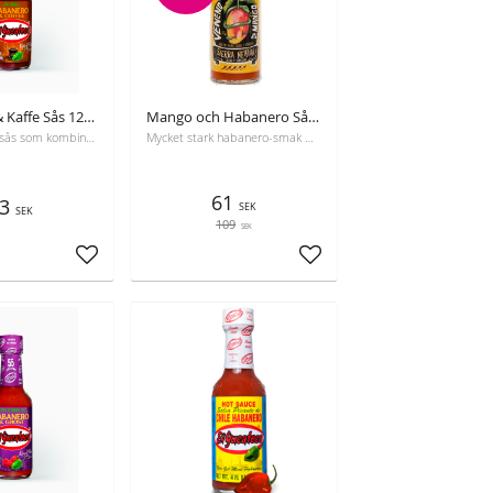
Habanero & Kaffe Sås 120ml El Yucateco
Mango och Habanero Sås, Sierra Nevada, 125 ml
En mångsidig sås som kombinerar kaffe och habanerochili, perfekt för att lyfta smak på kött, fisk, kyckling och desserter.
Mycket stark habanero-smak med en touch av cintron och mango
61
3
SEK
SEK
109
SEK
Lägg till i favoriter
Lägg till i favoriter