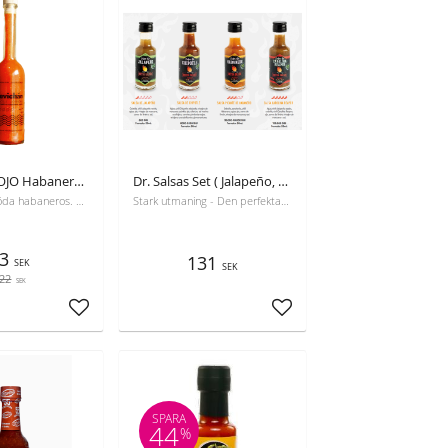
Cevichan ROJO Habanerosås, 100 ml Bäst före 01-10-2026
Dr. Salsas Set ( Jalapeño, Chipotle, Habanero och Carolina)
ROJO. Färsk röda habaneros. 350,000 Scoville
Stark utmaning - Den perfekta presenten - Starka såser SET
3
131
SEK
SEK
22
SEK
Lägg till i favoriter
Lägg till i favoriter
SPARA
44
%