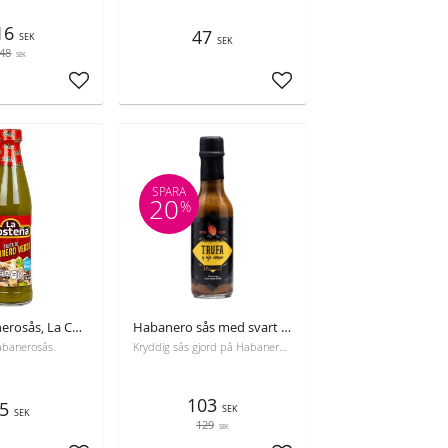
16
47
SEK
SEK
48
SEK
Lägg till i favoriter
Lägg till i favoriter
SPARA
20
%
Grön habanerosås, La Costena, 150 g
Habanero sås med svart vitlök & tryffel, Dr. Salsas, 150 ml, bäst före 30-06-2026
abanerosås.
Kryddig sås gjord på Habanero chili, tryffel och svart vitlök.
103
5
SEK
SEK
129
SEK