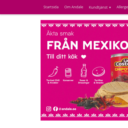
Startsida
Om Andale
Allerg
Kundtjänst