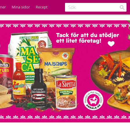
ener
Mina sidor
Recept