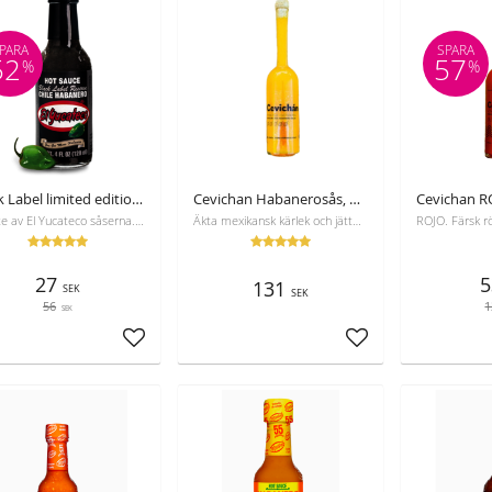
PARA
SPARA
52
57
%
%
Black Label limited edition sås, El Yucateco, 120 ml, Bäst före 27-06-2026
Cevichan Habanerosås, 100 ml
Nyaste av El Yucateco såserna. Bra med grillat kött och grönsaker. 9,000 Scoville enheter.
Äkta mexikansk kärlek och jättemånga habaneros.
27
5
131
SEK
SEK
56
1
SEK
Lägg till i favoriter
Lägg till i favoriter