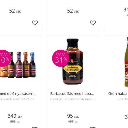
3
52
52
SEK
SEK
3
Lägg till i favoriter
Lägg till i favoriter
PARA
SPARA
10
31
%
%
Set med de 6 nya såserna "El Yucateco"
Barbacue Sås med habanero, Dr. Salsas, 500 ml, bäst före 24-07-2026
Bara hos andale.se! SPARA pengar, utnyttja rabatten på detta paket. Missa inte det!
Gjord på Habanero chilli, mald Chipotle och Peach. Oemotståndlig smak och fräschör med en kombination av kryddigt, sött och rökigt.
​Grön h
349
95
3
SEK
SEK
389
137
SEK
SEK