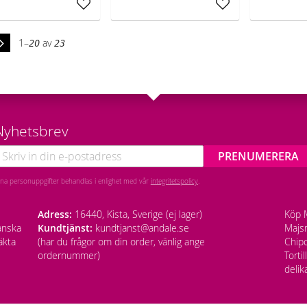
Lägg till i favoriter
Lägg till i favoriter
1–
20
av
23
Nyhetsbrev
PRENUMERERA
ina personuppgifter behandlas i enlighet med vår
integritetspolicy
.
Adress:
16440, Kista, Sverige (ej lager)
Köp M
anska
Kundtjänst:
kundtjanst@andale.se
Majsm
äkta
(har du frågor om din order, vänlig ange
Chipo
ordernummer)
Torti
delik