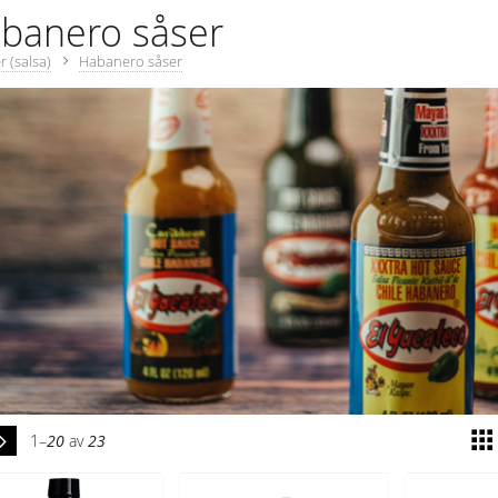
banero såser
r (salsa)
Habanero såser
1–
20
av
23