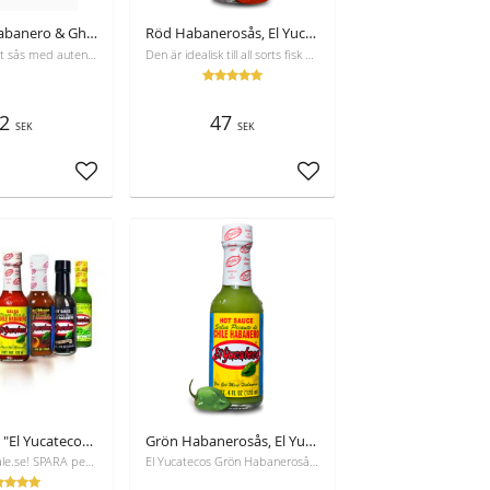
Stark sås Habanero & Ghost 120ml El Yucateco
Röd Habanerosås, El Yucateco, 120ml
En extremt het sås med autentisk stil, gjord på en av världens starkaste chilis: Ghost chili.
Den är idealisk till all sorts fisk och skaldjur. ​5,790 Scoville enheter.
2
47
SEK
SEK
Lägg till i favoriter
Lägg till i favoriter
Set av alla 7 "El Yucateco" såser
Grön Habanerosås, El Yucateco, 120ml
Bara hos andale.se! SPARA pengar - 368 kr om du köper var för sig eller 334 kr om du köper det här paketet. Passa På!
El Yucatecos Grön Habanerosås ger en extra hetta till din mat och är en favorit bland chiliälskare över hela världen. 9000 Scoville enheter.