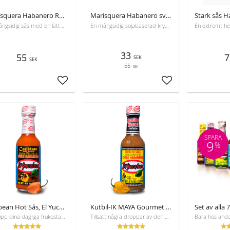
Marisquera Habanero Röd Sås 150ml Yucateco
Marisquera Habanero svart sås 150ml Yucateco, bäst före 27-05-2026
En mångsidig sås med en lätt kryddig smak, perfekt för skaldjur och salta snacks som popcorn och chips.
En mångsidig sojabaserad krydda med umami-smak, perfekt för skaldjur och asiatisk mat.
33
55
7
SEK
SEK
55
SEK
Lägg till i favoriter
Lägg till i favoriter
SPARA
9
%
Caribean Hot Sås, El Yucateco, 120 ml
Kutbil-IK MAYA Gourmet RECEPT, El Yucateco, 120ml
Liva upp dina dagliga frukostägg , soppor eller varför inte din favoritpizza.​ 5400 Scoville enheter.
Tillsätt några droppar av den här heta såsen till din favoritmåltid och du upplever en explosiv smak och eXXXtra hetta.​ 11,600 Scoville enheter.