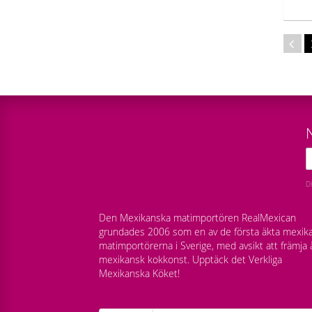
D
Den Mexikanska matimportören RealMexican
grundades 2006 som en av de första äkta mexik
matimportörerna i Sverige, med avsikt att främja 
mexikansk kokkonst. Upptäck det Verkliga
Mexikanska Köket!