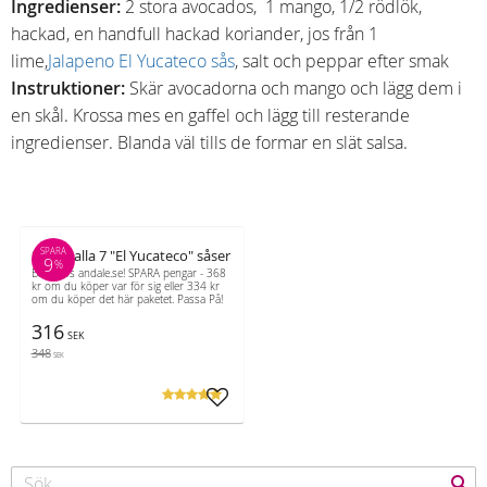
Ingredienser:
2 stora avocados, 1 mango, 1/2 rödlök,
hackad, en handfull hackad koriander, jos från 1
lime,
Jalapeno El Yucateco sås
, salt och peppar efter smak
Instruktioner:
Skär avocadorna och mango och lägg dem i
en skål. Krossa mes en gaffel och lägg till resterande
ingredienser. Blanda väl tills de formar en slät salsa.
SPARA
Set av alla 7 "El Yucateco" såser
9
%
Bara hos andale.se! SPARA pengar - 368
kr om du köper var för sig eller 334 kr
om du köper det här paketet. Passa På!
316
SEK
348
SEK
Lägg till i favoriter