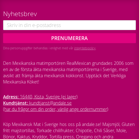
Nyhetsbrev
PRENUMERERA
Dina personuppgifter behandlas i enlighet med vår
integritetspolicy
.
Den Mexikanska matimportören RealMexican grundades 2006 som
en av de första äkta mexikanska matimportörerna i Sverige, med
avsikt att främja äkta mexikansk kokkonst. Upptäck det Verkliga
Mexikanska Köket!
Adress:
16440, Kista, Sverige (ej lager)
Kundtjänst:
kundtjanst@andale.se
(har du frågor om din order, vänlig ange ordernummer)
Köp Mexikansk Mat i Sverige hos oss på andale.se! Majsmjöl, Gluten
fritt majstortillas, Torkade chilifrukter, Chipotle, Chili Såser, Mole,
Bönor, Kaktus, Kryddor, Tortilla press, Oregano och andra