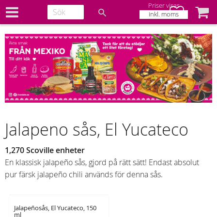
Priser visas
Favoriter
Kundv
inkl. moms
Jalapeno sås, El Yucateco
1,270 Scoville enheter
En klassisk jalapeño sås, gjord på rätt sätt! Endast absolut
pur färsk jalapeño chili används för denna sås.
Jalapeñosås, El Yucateco, 150
ml