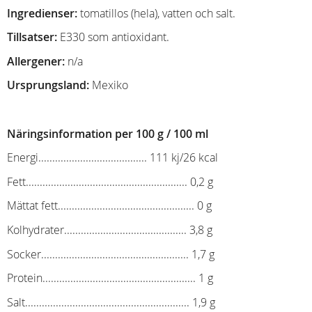
Ingredienser:
tomatillos (hela), vatten och salt.
Tillsatser:
E330 som antioxidant.
Allergener:
n/a
Ursprungsland:
Mexiko
Näringsinformation per 100 g / 100 ml
Energi....................................... 111 kj/26 kcal
Fett.......................................................... 0,2 g
Mättat fett................................................. 0 g
Kolhydrater............................................ 3,8 g
Socker..................................................... 1,7 g
Protein....................................................... 1 g
Salt........................................................... 1,9 g