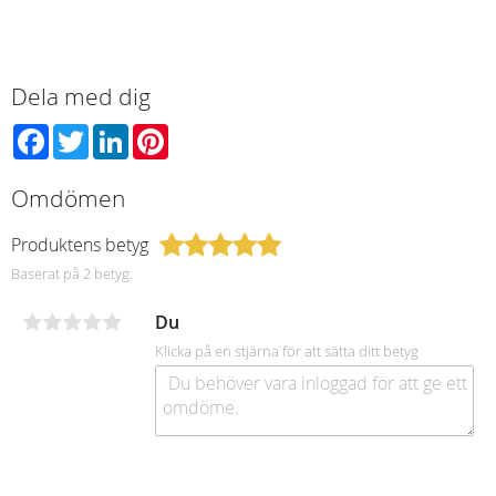
Dela med dig
Facebook
Twitter
LinkedIn
Pinterest
Omdömen
Produktens betyg
Baserat på 2 betyg.
Du
Klicka på en stjärna för att sätta ditt betyg