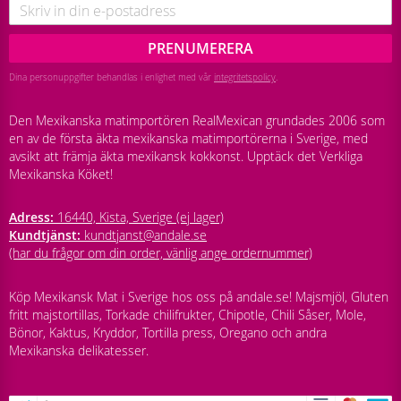
PRENUMERERA
Dina personuppgifter behandlas i enlighet med vår
integritetspolicy
.
Den Mexikanska matimportören RealMexican grundades 2006 som
en av de första äkta mexikanska matimportörerna i Sverige, med
avsikt att främja äkta mexikansk kokkonst. Upptäck det Verkliga
Mexikanska Köket!
Adress:
16440, Kista, Sverige (ej lager)
Kundtjänst:
kundtjanst@andale.se
(har du frågor om din order, vänlig ange ordernummer)
Köp Mexikansk Mat i Sverige hos oss på andale.se! Majsmjöl, Gluten
fritt majstortillas, Torkade chilifrukter, Chipotle, Chili Såser, Mole,
Bönor, Kaktus, Kryddor, Tortilla press, Oregano och andra
Mexikanska delikatesser.