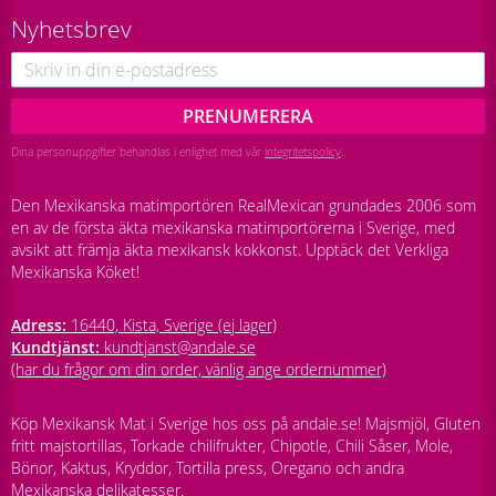
Nyhetsbrev
PRENUMERERA
Dina personuppgifter behandlas i enlighet med vår
integritetspolicy
.
Den Mexikanska matimportören RealMexican grundades 2006 som
en av de första äkta mexikanska matimportörerna i Sverige, med
avsikt att främja äkta mexikansk kokkonst. Upptäck det Verkliga
Mexikanska Köket!
Adress:
16440, Kista, Sverige (ej lager)
Kundtjänst:
kundtjanst@andale.se
(har du frågor om din order, vänlig ange ordernummer)
Köp Mexikansk Mat i Sverige hos oss på andale.se! Majsmjöl, Gluten
fritt majstortillas, Torkade chilifrukter, Chipotle, Chili Såser, Mole,
Bönor, Kaktus, Kryddor, Tortilla press, Oregano och andra
Mexikanska delikatesser.