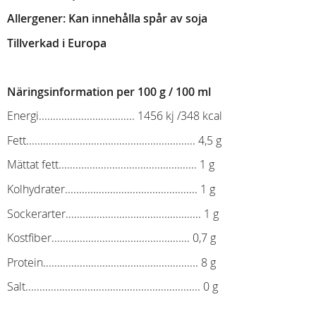
Allergener:
Kan innehålla spår av soja
Tillverkad i Europa
Näringsinformation p
er 100 g / 100 ml
Energi.................................. 1456 kj /348 kcal
Fett............................................................ 4,5 g
Mättat fett................................................. 1 g
Kolhydrater............................................... 1 g
Sockerarter................................................ 1 g
Kostfiber................................................. 0,7 g
Protein....................................................... 8 g
Salt.............................................................. 0 g