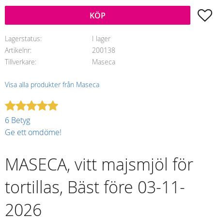
L
KÖP
Lagerstatus
I lager
Artikelnr
200138
Tillverkare
Maseca
Visa alla produkter från Maseca
6 Betyg
Ge ett omdöme!
MASECA, vitt majsmjöl för
tortillas, Bäst före 03-11-
2026