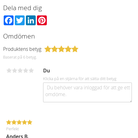
Dela med dig
Facebook
Twitter
LinkedIn
Pinterest
Omdömen
Produktens betyg
Baserat på 6 betyg.
Du
Klicka på en stjärna för att sätta ditt betyg
Perfekt
Anders B.