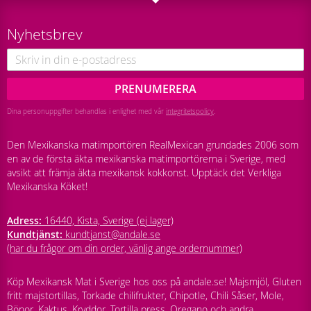
Nyhetsbrev
PRENUMERERA
Dina personuppgifter behandlas i enlighet med vår
integritetspolicy
.
Den Mexikanska matimportören RealMexican grundades 2006 som
en av de första äkta mexikanska matimportörerna i Sverige, med
avsikt att främja äkta mexikansk kokkonst. Upptäck det Verkliga
Mexikanska Köket!
Adress:
16440, Kista, Sverige (ej lager)
Kundtjänst:
kundtjanst@andale.se
(har du frågor om din order, vänlig ange ordernummer)
Köp Mexikansk Mat i Sverige hos oss på andale.se! Majsmjöl, Gluten
fritt majstortillas, Torkade chilifrukter, Chipotle, Chili Såser, Mole,
Bönor, Kaktus, Kryddor, Tortilla press, Oregano och andra