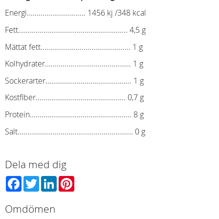
Energi.............................. 1456 kj /348 kcal
Fett........................................................ 4,5 g
Mättat fett.............................................. 1 g
Kolhydrater............................................ 1 g
Sockerarter............................................ 1 g
Kostfiber.............................................. 0,7 g
Protein.................................................... 8 g
Salt........................................................... 0 g
Dela med dig
Facebook
Twitter
LinkedIn
Pinterest
Omdömen