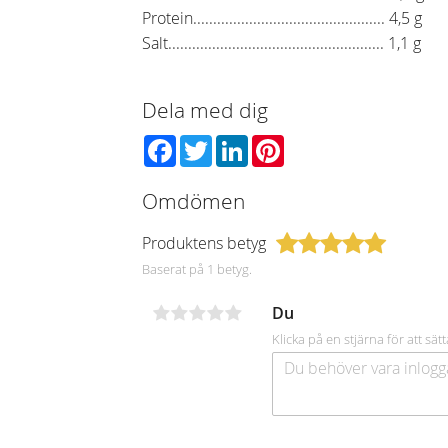
Protein................................................ 4,5 g
Salt...................................................... 1,1 g
Dela med dig
Facebook
Twitter
LinkedIn
Pinterest
Omdömen
Produktens betyg
Baserat på 1 betyg.
Du
Klicka på en stjärna för att sätt