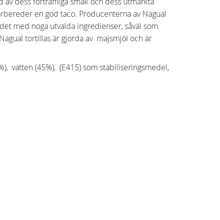
nd av dess förträffliga smak och dess utmärkta
an förbereder en god taco. Producenterna av Nagual
r det med noga utvalda ingredienser, såväl som
Nagual tortillas är gjorda av majsmjöl och är
), vatten (45%), (E415) som stabiliseringsmedel,