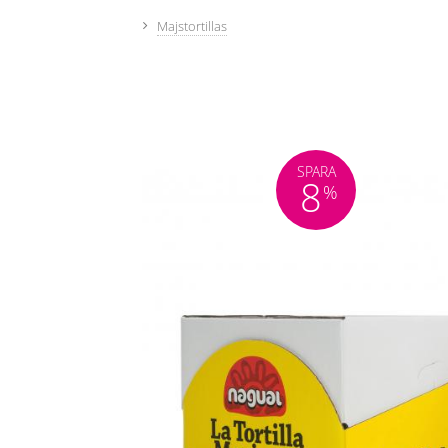
Majstortillas
SPARA
8
%