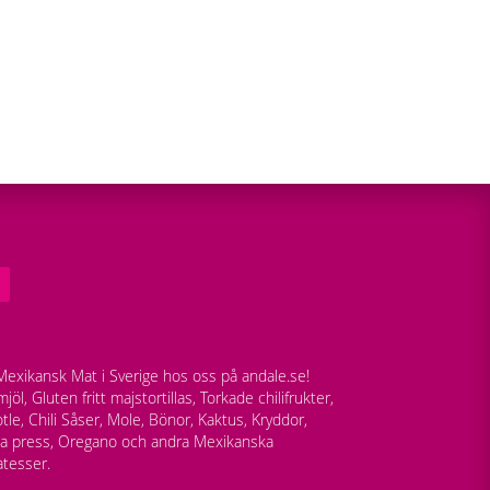
exikansk Mat i Sverige hos oss på andale.se!
jöl, Gluten fritt majstortillas, Torkade chilifrukter,
tle, Chili Såser, Mole, Bönor, Kaktus, Kryddor,
lla press, Oregano och andra Mexikanska
atesser.