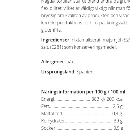
Nagual tortillan står ut bland andra på gru
flexibilitet, vilket är väldigt viktigt när m
bryr sig om kvalitén av produkten och visa
korrekt produktions- och förpackningssätt. 
glutenfria.
Ingredienser
:
nixtamaliserat majsmjöl (52%
salt, (E281) som konserveringsmedel.
Allergener:
n/a
Ursprungsland:
Spanien
Näringsinformation per 100 g / 100 ml
Energi............................... 883 kj/ 209 kcal
Fett...................................................... 2,5 g
Mättat fett.......................................... 0,4 g
Kolhydrater......................................... 39 g
Socker................................................. 0,9 g