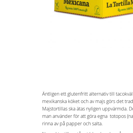
Äntligen ett glutenfritt alternativ till tacokv
mexikanska köket och av majs görs det tradit
Majstortillas ska ätas nyligen uppvärmda. Do
man använder för att göra egna totopos (nach
rinna av på papper och salta.