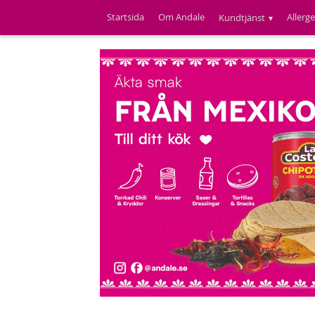
Startsida
Om Andale
Allerg
Kundtjänst