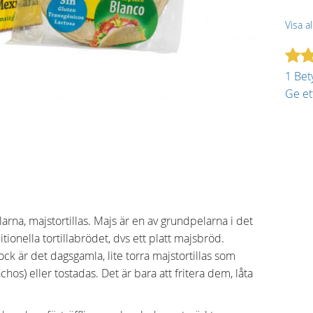
Visa a
1 Bet
Ge e
ällarna, majstortillas. Majs är en av grundpelarna i det
ionella tortillabrödet, dvs ett platt majsbröd.
ck är det dagsgamla, lite torra majstortillas som
os) eller tostadas. Det är bara att fritera dem, låta