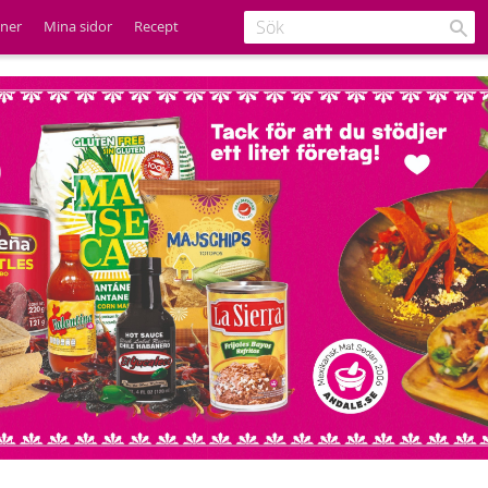
ener
Mina sidor
Recept