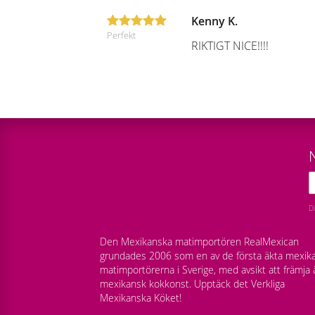
Kenny K.
Perfekt
RIKTIGT NICE!!!!
D
Den Mexikanska matimportören RealMexican
grundades 2006 som en av de första äkta mexik
matimportörerna i Sverige, med avsikt att främja 
mexikansk kokkonst. Upptäck det Verkliga
Mexikanska Köket!