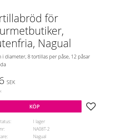
rtillabröd för
urmetbutiker,
utenfria, Nagual
 i diameter, 8 tortillas per påse, 12 påsar
åda
dsatt pris:
6
SEK
arie pris:
EK
Lägg till i favoriter
KÖP
status
I lager
lnr
NA08T-2
kare
Nagual