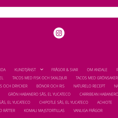
IDA
KUNDTJÄNST
FRÅGOR & SVAR
OM ANDALE
EL
TACOS MED FISK OCH SKALDJUR
TACOS MED GRÖNSAKER
LS OCH DRYCKER
BÖNOR OCH RIS
NATURELO RECEPT
N
GRÖN HABANERO SÅS, EL YUCATECO
CARRIBEAN HABANERO
SÅS, EL YUCATECO
CHIPOTLE SÅS, EL YUCATECO
ACHIOTE
D RÄTTER
KOMALI MAJSTORTILLAS
VANLIGA FRÅGOR