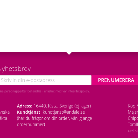
Nyhetsbrev
PRENUMERERA
ina personuppgifter behandlas i enlighet med vår
integritetspolicy
.
Adress:
16440, Kista, Sverige (ej lager)
Köp M
anska
Kundtjänst:
kundtjanst@andale.se
Majsm
äkta
(har du frågor om din order, vänlig ange
Chipo
ordernummer)
Torti
delik