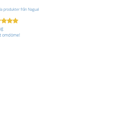
lla produkter från Nagual
yg
tt omdöme!