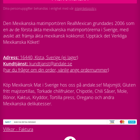
Dina personuppgifter behandlas i enlighet med vår
integritetspolicy
.
Den Mexikanska matimportören RealMexican grundades 2006 som
en av de första äkta mexikanska matimportörerna i Sverige, med
avsikt att främja äkta mexikansk kokkonst. Upptäck det Verkliga
Mexikanska Köket!
Adress:
16440, Kista, Sverige (ej lager)
Kundtjänst:
kundtjanst@andale.se
(har du frågor om din order, vänlig ange ordernummer)
Köp Mexikansk Mat i Sverige hos oss på andale.se! Majsmjöl, Gluten
fritt majstortillas, Torkade chilifrukter, Chipotle, Chili Såser, Mole,
Bönor, Kaktus, Kryddor, Tortilla press, Oregano och andra
Mexikanska delikatesser.
Villkor - Faktura