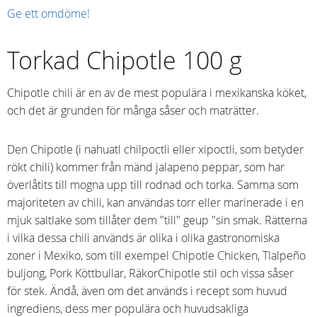
Ge ett omdöme!
Torkad Chipotle 100 g
Chipotle chili är en av de mest populära i mexikanska köket,
och det är grunden för många såser och maträtter.
Den Chipotle (i nahuatl chilpoctli eller xipoctli, som betyder
rökt chili) kommer från mänd jalapeno peppar, som har
överlåtits till mogna upp till rodnad och torka. Samma som
majoriteten av chili, kan användas torr eller marinerade i en
mjuk saltlake som tillåter dem "till" geup "sin smak. Rätterna
i vilka dessa chili används är olika i olika gastronomiska
zoner i Mexiko, som till exempel Chipotle Chicken, Tlalpeño
buljong, Pork Köttbullar, RäkorChipotle stil och vissa såser
för stek. Ändå, även om det används i recept som huvud
ingrediens, dess mer populära och huvudsakliga