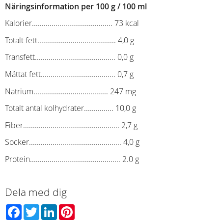
Näringsinformation per 100 g / 100 ml
Kalorier......................................... 73 kcal
Totalt fett........................................ 4,0 g
Transfett......................................... 0,0 g
Mättat fett...................................... 0,7 g
Natrium...................................... 247 mg
Totalt antal kolhydrater............... 10,0 g
Fiber................................................. 2,7 g
Socker............................................... 4,0 g
Protein.............................................. 2.0 g
Dela med dig
Facebook
Twitter
LinkedIn
Pinterest