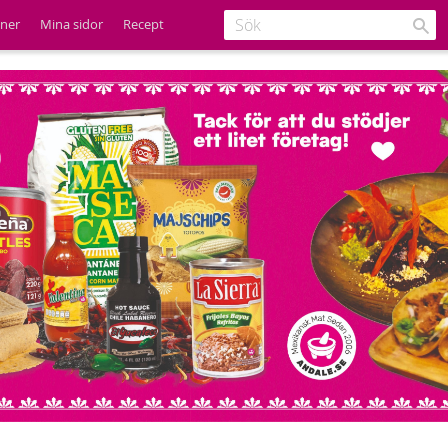
ener
Mina sidor
Recept