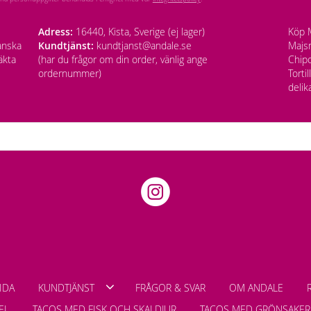
Adress:
16440, Kista, Sverige (ej lager)
Köp M
anska
Kundtjänst:
kundtjanst@andale.se
Majsm
äkta
(har du frågor om din order, vänlig ange
Chipo
ordernummer)
Torti
delik
IDA
KUNDTJÄNST
FRÅGOR & SVAR
OM ANDALE
EL
TACOS MED FISK OCH SKALDJUR
TACOS MED GRÖNSAKER