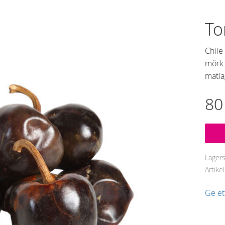
To
Chile
mörk 
matla
80
Lager
Artike
Ge e