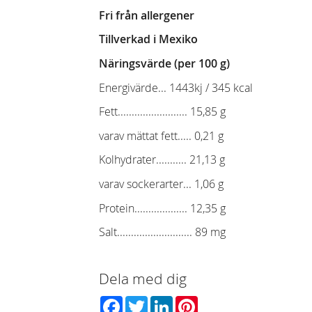
Fri från allergener
Tillverkad i Mexiko
Näringsvärde (per 100 g)
Energivärde... 1443kj / 345 kcal
Fett......................... 15,85 g
varav mättat fett..... 0,21 g
Kolhydrater........... 21,13 g
varav sockerarter... 1,06 g
Protein................... 12,35 g
Salt........................... 89 mg
Dela med dig
Facebook
Twitter
LinkedIn
Pinterest