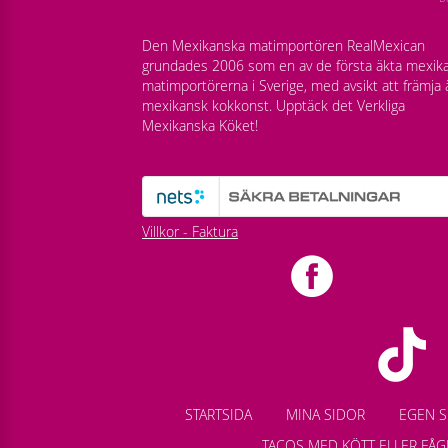
Den Mexikanska matimportören RealMexican
grundades 2006 som en av de första äkta mexik
matimportörerna i Sverige, med avsikt att främja 
mexikansk kokkonst. Upptäck det Verkliga
Mexikanska Köket!
Villkor - Faktura
STARTSIDA
MINA SIDOR
EGEN S
TACOS MED KÖTT ELLER FÅG