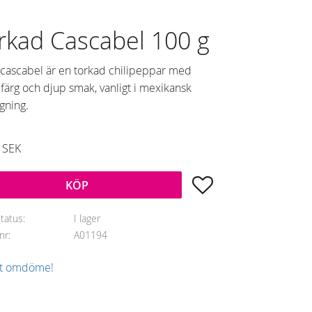
rkad Cascabel 100 g
 cascabel är en torkad chilipeppar med
färg och djup smak, vanligt i mexikansk
gning.
SEK
Lägg till i favoriter
KÖP
status
I lager
lnr
A01194
tt omdöme!