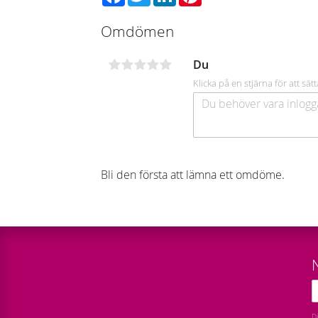
Omdömen
Du
Klicka på en stjärna för att sätt
Bli den första att lämna ett omdöme.
D