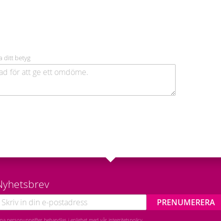
a ditt betyg
Nyhetsbrev
PRENUMERERA
ina personuppgifter behandlas i enlighet med vår
integritetspolicy
.