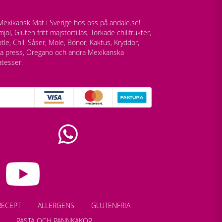
exikansk Mat i Sverige hos oss på andale.se!
jöl, Gluten fritt majstortillas, Torkade chilifrukter,
tle, Chili Såser, Mole, Bönor, Kaktus, Kryddor,
lla press, Oregano och andra Mexikanska
atesser.
RECEPT
ALLERGENS
GLUTENFRIA
PASTA OCH PANNKAKOR