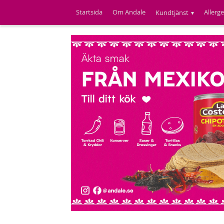
Startsida
Om Andale
Allerg
Kundtjänst