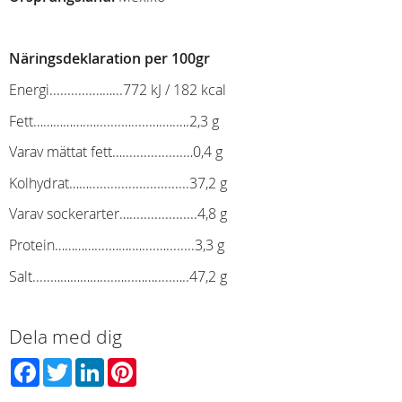
Näringsdeklaration per 100gr
Energi............……...772 kJ / 182 kcal
Fett…………….….......….....….….….2,3 g
Varav mättat fett….................…0,4 g
Kolhydrat……............................37,2 g
Varav sockerarter…...................4,8 g
Protein…………....…….…....…........3,3 g
Salt.....……………....…...…….....…..47,2 g
Dela med dig
Facebook
Twitter
LinkedIn
Pinterest