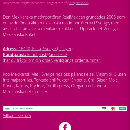
Dina personuppgifter behandlas i enlighet med vår
integritetspolicy
.
Den Mexikanska matimportören RealMexican grundades 2006 som
en av de första äkta mexikanska matimportörerna i Sverige, med
avsikt att främja äkta mexikansk kokkonst. Upptäck det Verkliga
Mexikanska Köket!
Adress:
16440, Kista, Sverige (ej lager)
Kundtjänst:
kundtjanst@andale.se
(har du frågor om din order, vänlig ange ordernummer)
Köp Mexikansk Mat i Sverige hos oss på andale.se! Majsmjöl, Gluten
fritt majstortillas, Torkade chilifrukter, Chipotle, Chili Såser, Mole,
Bönor, Kaktus, Kryddor, Tortilla press, Oregano och andra
Mexikanska delikatesser.
Villkor - Faktura