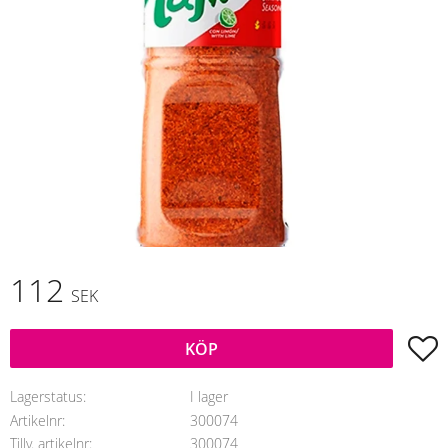
112
SEK
L
KÖP
Lagerstatus
I lager
Artikelnr
300074
Tillv. artikelnr
300074