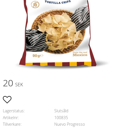
20
SEK
Lägg till i favoriter
Lagerstatus
Slutsåld
Artikelnr
100835
Tillverkare
Nuevo Progresso