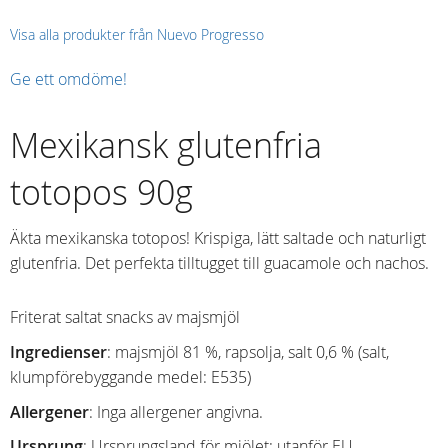
Visa alla produkter från Nuevo Progresso
Ge ett omdöme!
Mexikansk glutenfria
totopos 90g
Äkta mexikanska totopos! Krispiga, lätt saltade och naturligt
glutenfria. Det perfekta tilltugget till guacamole och nachos.
Friterat saltat snacks av majsmjöl
Ingredienser
: majsmjöl 81 %, rapsolja, salt 0,6 % (salt,
klumpförebyggande medel: E535)
Allergener
: Inga allergener angivna.
Ursprung
: Ursprungsland för mjölet: utanför EU