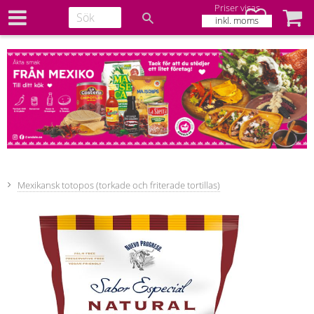
Priser visas
Favoriter
Kundv
inkl. moms
Mexikansk totopos (torkade och friterade tortillas)