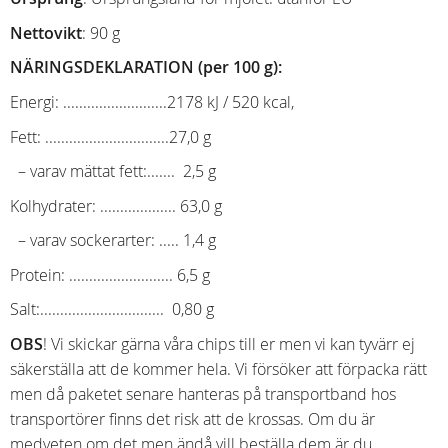
Nettovikt
: 90 g
NÄRINGSDEKLARATION (per 100 g):
Energi: ..........................2178 kJ / 520 kcal,
Fett: ...............................27,0 g
– varav mättat fett:....... 2,5 g
Kolhydrater: ................... 63,0 g
– varav sockerarter: ..... 1,4 g
Protein: .......................... 6,5 g
Salt:............................... 0,80 g
OBS
! Vi skickar gärna våra chips till er men vi kan tyvärr ej
säkerställa att de kommer hela. Vi försöker att förpacka rätt
men då paketet senare hanteras på transportband hos
transportörer finns det risk att de krossas. Om du är
medveten om det men ändå vill beställa dem är du