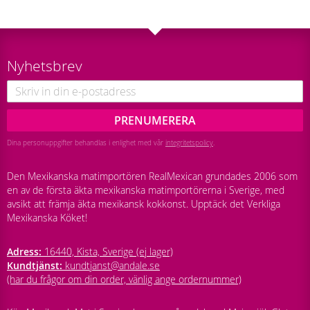
Nyhetsbrev
PRENUMERERA
Dina personuppgifter behandlas i enlighet med vår
integritetspolicy
.
Den Mexikanska matimportören RealMexican grundades 2006 som
en av de första äkta mexikanska matimportörerna i Sverige, med
avsikt att främja äkta mexikansk kokkonst. Upptäck det Verkliga
Mexikanska Köket!
Adress:
16440, Kista, Sverige (ej lager)
Kundtjänst:
kundtjanst@andale.se
(har du frågor om din order, vänlig ange ordernummer)