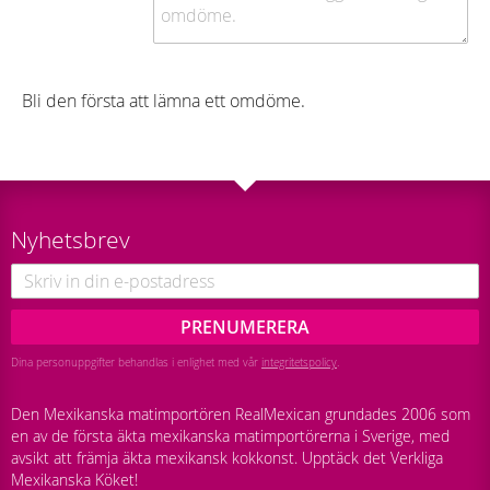
Bli den första att lämna ett omdöme.
Nyhetsbrev
PRENUMERERA
Dina personuppgifter behandlas i enlighet med vår
integritetspolicy
.
Den Mexikanska matimportören RealMexican grundades 2006 som
en av de första äkta mexikanska matimportörerna i Sverige, med
avsikt att främja äkta mexikansk kokkonst. Upptäck det Verkliga
Mexikanska Köket!