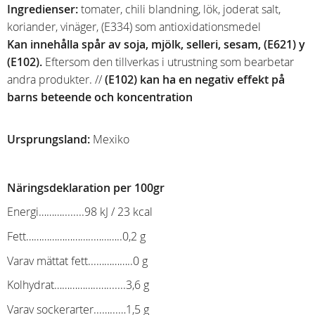
Ingredienser:
tomater, chili blandning, lök, joderat salt,
koriander, vinäger, (E334) som antioxidationsmedel
Kan innehålla spår av
soja, mjölk, selleri, sesam, (E621) y
(E102).
Eftersom den tillverkas i utrustning som bearbetar
andra produkter. //
(E102)
kan ha en negativ effekt på
barns beteende och koncentration
Ursprungsland:
Mexiko
Näringsdeklaration per 100gr
Energi………........98 kJ / 23 kcal
Fett……………………..………..0,2 g
Varav mättat fett...…………..0 g
Kolhydrat……………..….......3,6 g
Varav sockerarter...…...…1,5 g