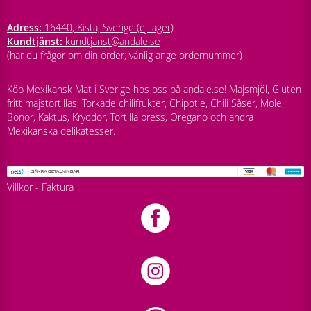
Adress:
16440, Kista, Sverige (ej lager)
Kundtjänst:
kundtjanst@andale.se
(har du frågor om din order, vänlig ange ordernummer)
Köp Mexikansk Mat i Sverige hos oss på andale.se! Majsmjöl, Gluten
fritt majstortillas, Torkade chilifrukter, Chipotle, Chili Såser, Mole,
Bönor, Kaktus, Kryddor, Tortilla press, Oregano och andra
Mexikanska delikatesser.
Villkor - Faktura