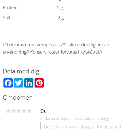
Protein..................................1 g
Salt.........................................2 g
// Förvaras i rumstemperatur// Skaka ordentligt innan
användning// Konserv rester förvaras i kylskåpet//
Dela med dig
Facebook
Twitter
LinkedIn
Pinterest
Omdömen
Du
Klicka på en stjärna för att sätta ditt betyg