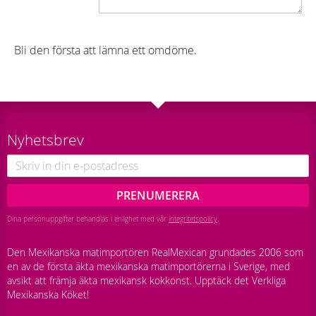
Bli den första att lämna ett omdöme.
Nyhetsbrev
PRENUMERERA
Dina personuppgifter behandlas i enlighet med vår
integritetspolicy
.
Den Mexikanska matimportören RealMexican grundades 2006 som
en av de första äkta mexikanska matimportörerna i Sverige, med
avsikt att främja äkta mexikansk kokkonst. Upptäck det Verkliga
Mexikanska Köket!