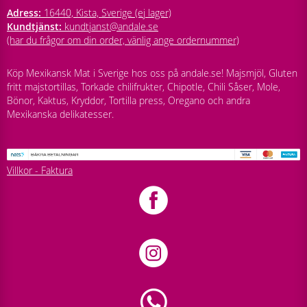
Adress:
16440, Kista, Sverige (ej lager)
Kundtjänst:
kundtjanst@andale.se
(har du frågor om din order, vänlig ange ordernummer)
Köp Mexikansk Mat i Sverige hos oss på andale.se! Majsmjöl, Gluten
fritt majstortillas, Torkade chilifrukter, Chipotle, Chili Såser, Mole,
Bönor, Kaktus, Kryddor, Tortilla press, Oregano och andra
Mexikanska delikatesser.
Villkor - Faktura