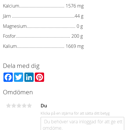
Kalcium....................................... 1576 mg
Järn ......................................................44 g
Magnesium.......................................... 0 g
Fosfor............................................... 200 g
Kalium......................................... 1669 mg
Dela med dig
Facebook
Twitter
LinkedIn
Pinterest
Omdömen
Du
Klicka på en stjärna för att sätta ditt betyg