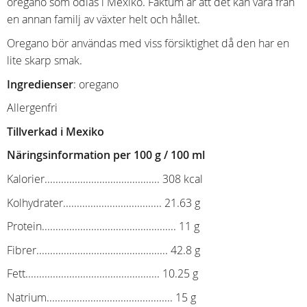
oregano som odlas i Mexiko. Faktum är att det kan vara från
en annan familj av växter helt och hållet.
Oregano bör användas med viss försiktighet då den har en
lite skarp smak.
Ingredienser
: oregano
Allergenfri
Tillverkad i Mexiko
Näringsinformation per 100 g / 100 ml
Kalorier.......................................... 308 kcal
Kolhydrater.................................... 21.63 g
Protein................................................. 11 g
Fibrer................................................ 42.8 g
Fett................................................. 10.25 g
Natrium.............................................. 15 g