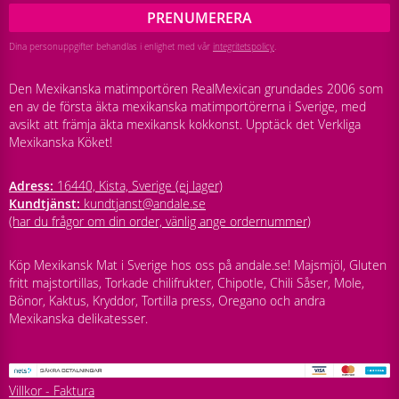
PRENUMERERA
Dina personuppgifter behandlas i enlighet med vår
integritetspolicy
.
Den Mexikanska matimportören RealMexican grundades 2006 som
en av de första äkta mexikanska matimportörerna i Sverige, med
avsikt att främja äkta mexikansk kokkonst. Upptäck det Verkliga
Mexikanska Köket!
Adress:
16440, Kista, Sverige (ej lager)
Kundtjänst:
kundtjanst@andale.se
(har du frågor om din order, vänlig ange ordernummer)
Köp Mexikansk Mat i Sverige hos oss på andale.se! Majsmjöl, Gluten
fritt majstortillas, Torkade chilifrukter, Chipotle, Chili Såser, Mole,
Bönor, Kaktus, Kryddor, Tortilla press, Oregano och andra
Mexikanska delikatesser.
Villkor - Faktura