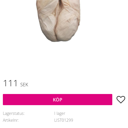
111
SEK
L
KÖP
Lagerstatus
I lager
Artikelnr
LIST01299