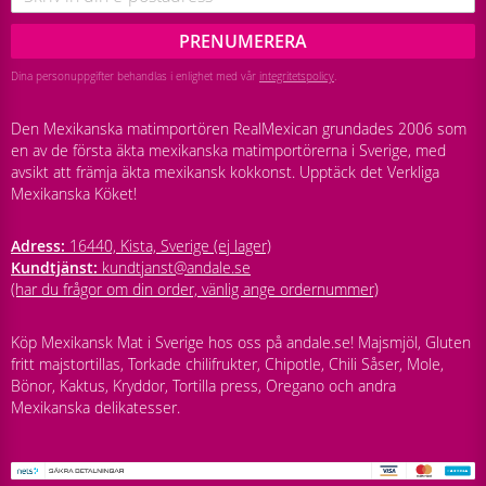
PRENUMERERA
Dina personuppgifter behandlas i enlighet med vår
integritetspolicy
.
Den Mexikanska matimportören RealMexican grundades 2006 som
en av de första äkta mexikanska matimportörerna i Sverige, med
avsikt att främja äkta mexikansk kokkonst. Upptäck det Verkliga
Mexikanska Köket!
Adress:
16440, Kista, Sverige (ej lager)
Kundtjänst:
kundtjanst@andale.se
(har du frågor om din order, vänlig ange ordernummer)
Köp Mexikansk Mat i Sverige hos oss på andale.se! Majsmjöl, Gluten
fritt majstortillas, Torkade chilifrukter, Chipotle, Chili Såser, Mole,
Bönor, Kaktus, Kryddor, Tortilla press, Oregano och andra
Mexikanska delikatesser.