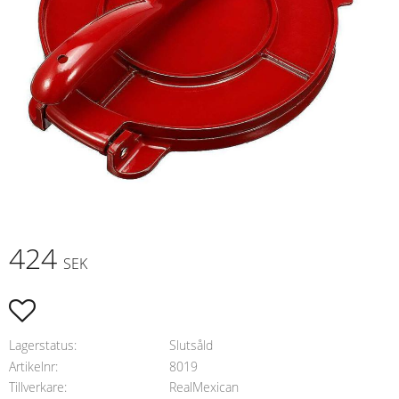
424
SEK
Lägg till i favoriter
Lagerstatus
Slutsåld
Artikelnr
8019
Tillverkare
RealMexican