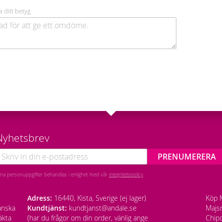
a ditt betyg
Nyhetsbrev
PRENUMERERA
ina personuppgifter behandlas i enlighet med vår
integritetspolicy
.
Adress:
16440, Kista, Sverige (ej lager)
Köp M
anska
Kundtjänst:
kundtjanst@andale.se
Majsm
äkta
(har du frågor om din order, vänlig ange
Chipo