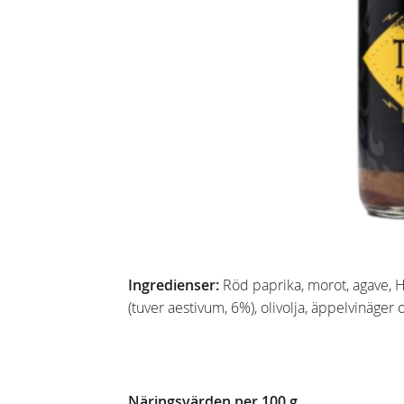
Ingredienser:
Röd paprika, morot, agave, Haba
(tuver aestivum, 6%), olivolja, äppelvinäger o
Näringsvärden per 100 g