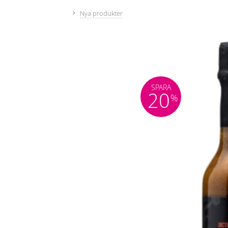
Nya produkter
SPARA
20
%