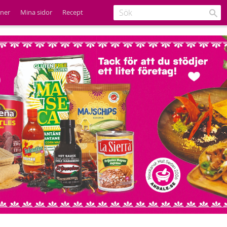
ener
Mina sidor
Recept