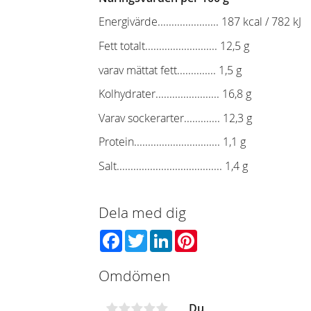
Energivärde...................... 187 kcal / 782 kJ
Fett totalt.......................... 12,5 g
varav mättat fett.............. 1,5 g
Kolhydrater....................... 16,8 g
Varav sockerarter............. 12,3 g
Protein............................... 1,1 g
Salt...................................... 1,4 g
Dela med dig
Facebook
Twitter
LinkedIn
Pinterest
Omdömen
Du