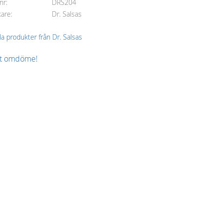
lnr
DRS204
kare
Dr. Salsas
lla produkter från Dr. Salsas
tt omdöme!