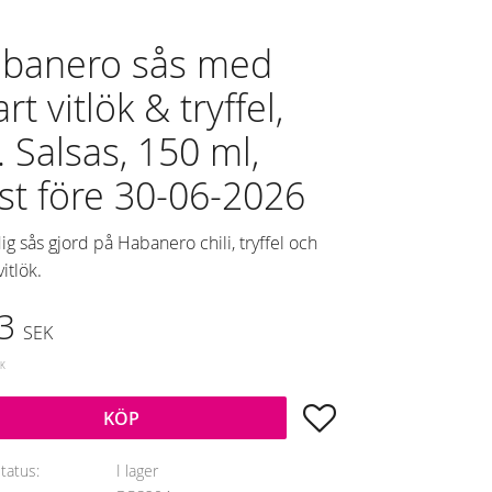
banero sås med
rt vitlök & tryffel,
. Salsas, 150 ml,
st före 30-06-2026
ig sås gjord på Habanero chili, tryffel och
vitlök.
dsatt pris:
3
SEK
arie pris:
EK
Lägg till i favoriter
KÖP
status
I lager