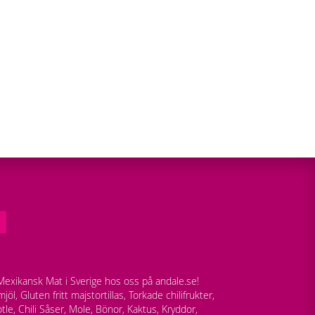
exikansk Mat i Sverige hos oss på andale.se!
jöl, Gluten fritt majstortillas, Torkade chilifrukter,
tle, Chili Såser, Mole, Bönor, Kaktus, Kryddor,