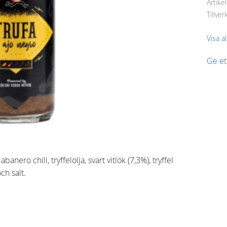
Artike
Tillver
Visa a
Ge e
nero chili, tryffelolja, svart vitlök (7,3%), tryffel
ch salt.