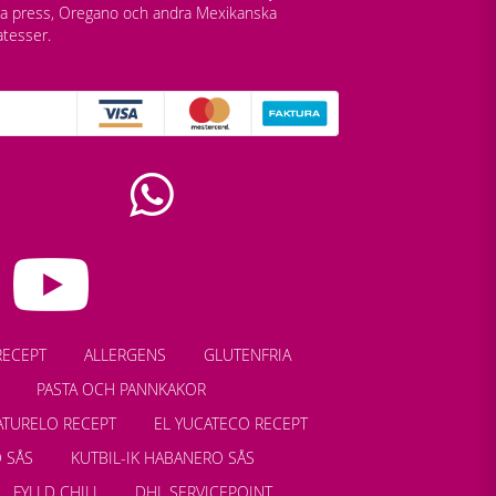
lla press, Oregano och andra Mexikanska
atesser.
RECEPT
ALLERGENS
GLUTENFRIA
PASTA OCH PANNKAKOR
ATURELO RECEPT
EL YUCATECO RECEPT
 SÅS
KUTBIL-IK HABANERO SÅS
FYLLD CHILI
DHL SERVICEPOINT