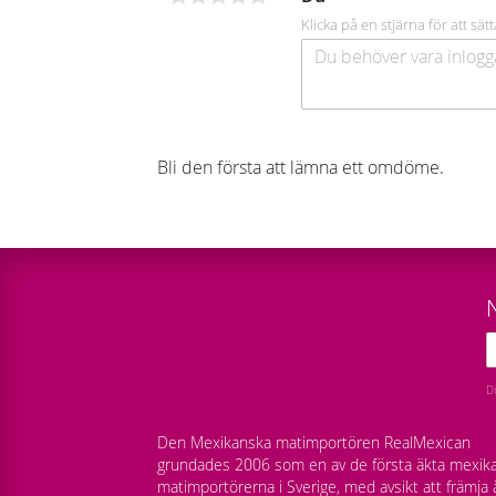
Klicka på en stjärna för att sätt
Bli den första att lämna ett omdöme.
D
Den Mexikanska matimportören RealMexican
grundades 2006 som en av de första äkta mexik
matimportörerna i Sverige, med avsikt att främja 