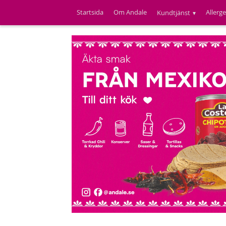
Startsida
Om Andale
Allerg
Kundtjänst