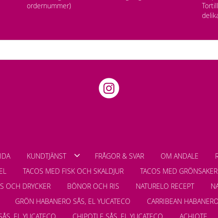
ordernummer)
Torti
delik
IDA
KUNDTJÄNST
FRÅGOR & SVAR
OM ANDALE
EL
TACOS MED FISK OCH SKALDJUR
TACOS MED GRÖNSAKER
LS OCH DRYCKER
BÖNOR OCH RIS
NATURELO RECEPT
N
GRÖN HABANERO SÅS, EL YUCATECO
CARRIBEAN HABANERO
SÅS, EL YUCATECO
CHIPOTLE SÅS, EL YUCATECO
ACHIOTE