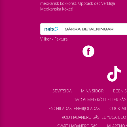
mexikansk kokkonst. Upptäck det Verkliga
Mexikanska Köket!
Villkor - Faktura
STARTSIDA
MINA SIDOR
EGEN S
TACOS MED KÖTT ELLER FÅG
ENCHILADAS, ENFRIJOLADAS
COCKTAI
RÖD HABANERO SÅS, EL YUCATECO
SVART HABANERO SÅS
JALAPENO 