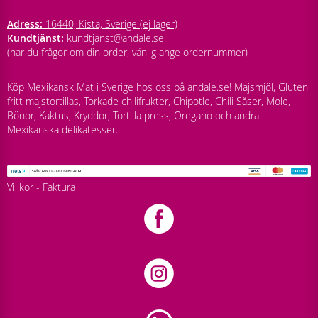
Adress:
16440, Kista, Sverige (ej lager)
Kundtjänst:
kundtjanst@andale.se
(har du frågor om din order, vänlig ange ordernummer)
Köp Mexikansk Mat i Sverige hos oss på andale.se! Majsmjöl, Gluten
fritt majstortillas, Torkade chilifrukter, Chipotle, Chili Såser, Mole,
Bönor, Kaktus, Kryddor, Tortilla press, Oregano och andra
Mexikanska delikatesser.
Villkor - Faktura