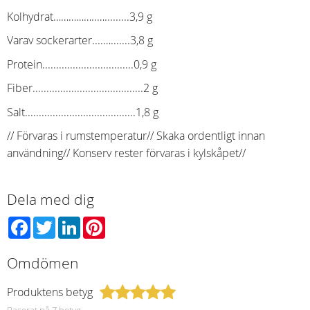
Kolhydrat……………..….........3,9 g
Varav sockerarter....….......3,8 g
Protein.................................0,9 g
Fiber........................................2 g
Salt........................................1,8 g
// Förvaras i rumstemperatur// Skaka ordentligt innan
användning// Konserv rester förvaras i kylskåpet//
Dela med dig
Facebook
Twitter
LinkedIn
Pinterest
Omdömen
Produktens betyg