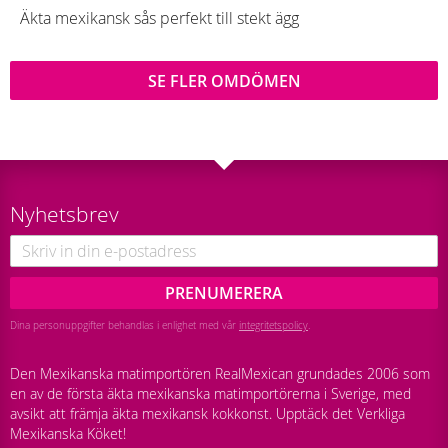
Äkta mexikansk sås perfekt till stekt ägg
SE FLER OMDÖMEN
Nyhetsbrev
PRENUMERERA
Dina personuppgifter behandlas i enlighet med vår
integritetspolicy
.
Den Mexikanska matimportören RealMexican grundades 2006 som
en av de första äkta mexikanska matimportörerna i Sverige, med
avsikt att främja äkta mexikansk kokkonst. Upptäck det Verkliga
Mexikanska Köket!