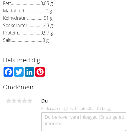
Fett.........................0,05 g
Mättat fett..................0 g
Kolhydrater..............51 g
Sockerarter..............43 g
Protein...................0,97 g
Salt...........................0 g
Dela med dig
Facebook
Twitter
LinkedIn
Pinterest
Omdömen
Du
Klicka på en stjärna för att sätta ditt betyg