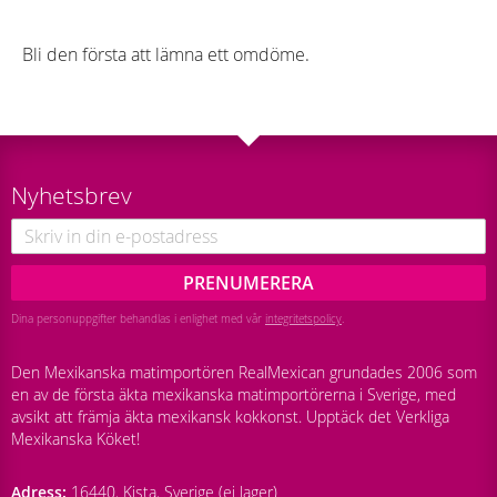
Bli den första att lämna ett omdöme.
Nyhetsbrev
PRENUMERERA
Dina personuppgifter behandlas i enlighet med vår
integritetspolicy
.
Den Mexikanska matimportören RealMexican grundades 2006 som
en av de första äkta mexikanska matimportörerna i Sverige, med
avsikt att främja äkta mexikansk kokkonst. Upptäck det Verkliga
Mexikanska Köket!
Adress:
16440, Kista, Sverige (ej lager)