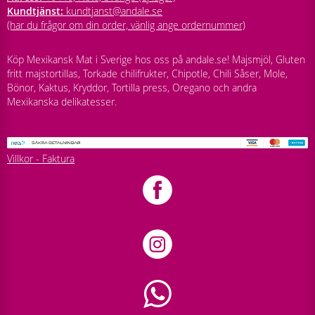
Kundtjänst:
kundtjanst@andale.se
(har du frågor om din order, vänlig ange ordernummer)
Köp Mexikansk Mat i Sverige hos oss på andale.se! Majsmjöl, Gluten
fritt majstortillas, Torkade chilifrukter, Chipotle, Chili Såser, Mole,
Bönor, Kaktus, Kryddor, Tortilla press, Oregano och andra
Mexikanska delikatesser.
Villkor - Faktura