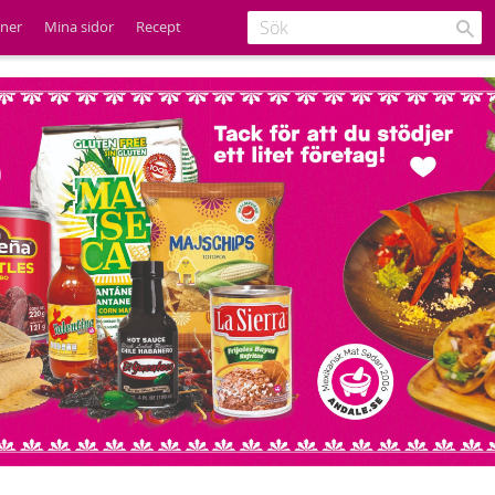
ener
Mina sidor
Recept