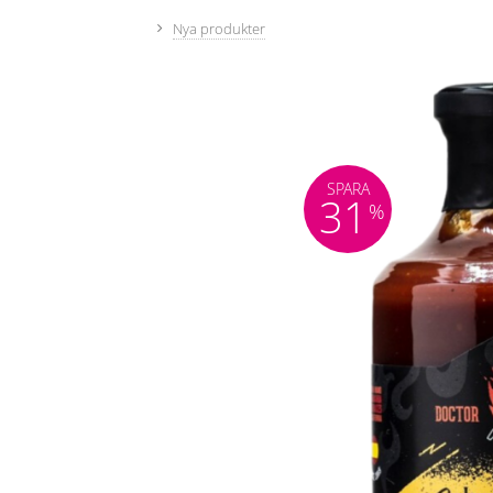
Nya produkter
SPARA
31
%