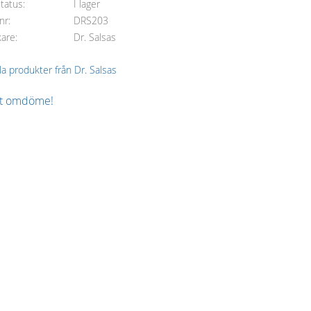
status
I lager
lnr
DRS203
kare
Dr. Salsas
lla produkter från Dr. Salsas
tt omdöme!