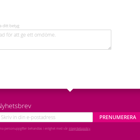
a ditt betyg
Nyhetsbrev
PRENUMERERA
ina personuppgifter behandlas i enlighet med vår
integritetspolicy
.