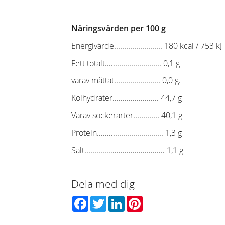
Näringsvärden per 100 g
Energivärde........................ 180 kcal / 753 kJ
Fett totalt............................ 0,1 g
varav mättat....................... 0,0 g.
Kolhydrater....................... 44,7 g
Varav sockerarter............. 40,1 g
Protein................................. 1,3 g
Salt........................................ 1,1 g
Dela med dig
Facebook
Twitter
LinkedIn
Pinterest