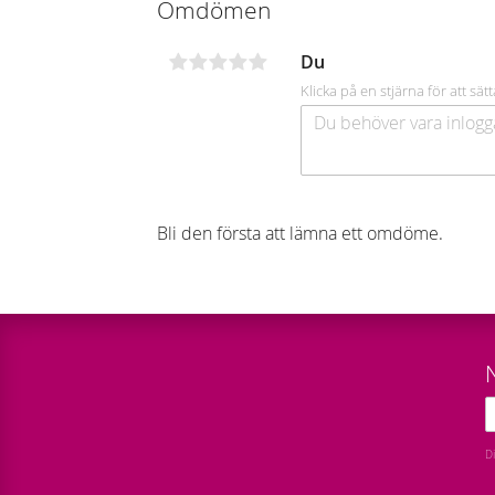
Omdömen
Du
Klicka på en stjärna för att sätt
Bli den första att lämna ett omdöme.
D