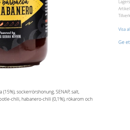
Lager
Artike
Tillver
Visa a
Ge e
a (15%), sockerrörshonung, SENAP, salt,
otle-chili, habanero-chili (0,1%), rökarom och