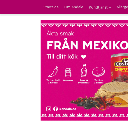
Startsida
Om Andale
Allerg
Kundtjänst