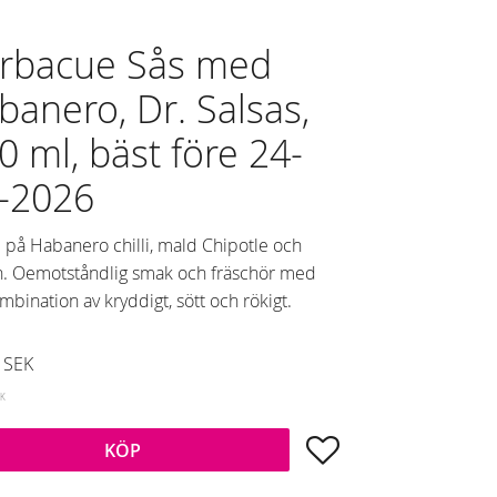
rbacue Sås med
banero, Dr. Salsas,
0 ml, bäst före 24-
-2026
 på Habanero chilli, mald Chipotle och
. Oemotståndlig smak och fräschör med
mbination av kryddigt, sött och rökigt.
dsatt pris:
SEK
arie pris:
EK
Lägg till i favoriter
KÖP