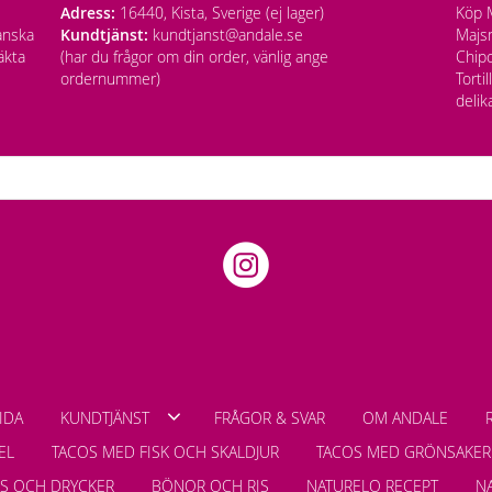
Adress:
16440, Kista, Sverige (ej lager)
Köp M
anska
Kundtjänst:
kundtjanst@andale.se
Majsm
äkta
(har du frågor om din order, vänlig ange
Chipo
ordernummer)
Torti
delik
IDA
KUNDTJÄNST
FRÅGOR & SVAR
OM ANDALE
EL
TACOS MED FISK OCH SKALDJUR
TACOS MED GRÖNSAKER
LS OCH DRYCKER
BÖNOR OCH RIS
NATURELO RECEPT
N