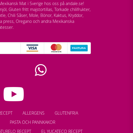
exikansk Mat i Sverige hos oss på andale.se!
jöl, Gluten fritt majstortillas, Torkade chilifrukter,
tle, Chili Såser, Mole, Bönor, Kaktus, Kryddor,
lla press, Oregano och andra Mexikanska
atesser.
RECEPT
ALLERGENS
GLUTENFRIA
PASTA OCH PANNKAKOR
ATURELO RECEPT
EL YUCATECO RECEPT