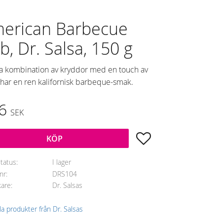
erican Barbecue
b, Dr. Salsa, 150 g
 kombination av kryddor med en touch av
 har en ren kalifornisk barbeque-smak.
6
SEK
Lägg till i favoriter
KÖP
status
I lager
lnr
DRS104
kare
Dr. Salsas
lla produkter från Dr. Salsas