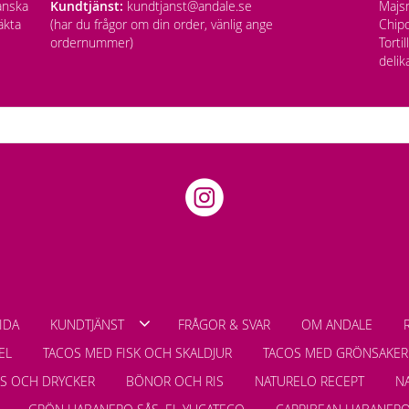
anska
Kundtjänst:
kundtjanst@andale.se
Majsm
äkta
(har du frågor om din order, vänlig ange
Chipo
ordernummer)
Torti
delik
IDA
KUNDTJÄNST
FRÅGOR & SVAR
OM ANDALE
EL
TACOS MED FISK OCH SKALDJUR
TACOS MED GRÖNSAKER
LS OCH DRYCKER
BÖNOR OCH RIS
NATURELO RECEPT
N