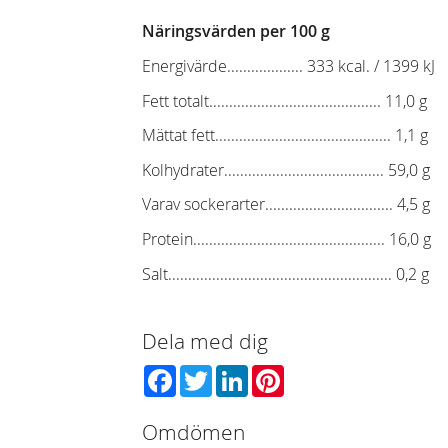
Näringsvärden per 100 g
Energivärde................... 333 kcal. / 1399 kJ
Fett totalt........................................... 11,0 g
Mättat fett............................................ 1,1 g
Kolhydrater........................................ 59,0 g
Varav sockerarter................................ 4,5 g
Protein................................................ 16,0 g
Salt........................................................ 0,2 g
Dela med dig
Facebook
Twitter
LinkedIn
Pinterest
Omdömen