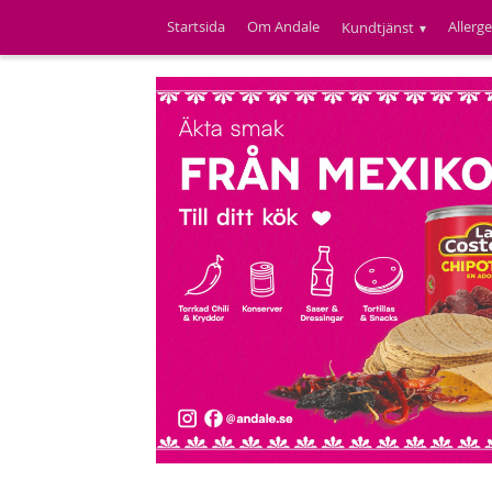
Startsida
Om Andale
Allerg
Kundtjänst