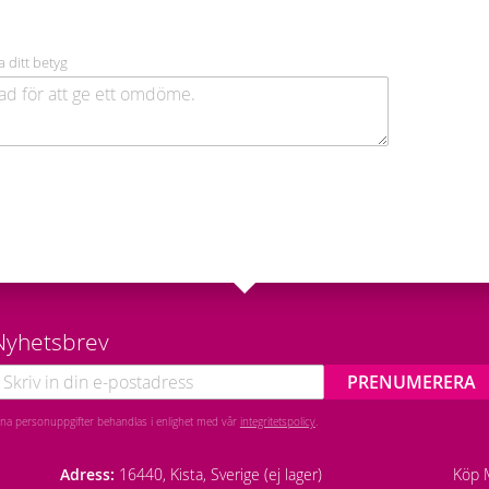
a ditt betyg
Nyhetsbrev
PRENUMERERA
ina personuppgifter behandlas i enlighet med vår
integritetspolicy
.
Adress:
16440, Kista, Sverige (ej lager)
Köp M