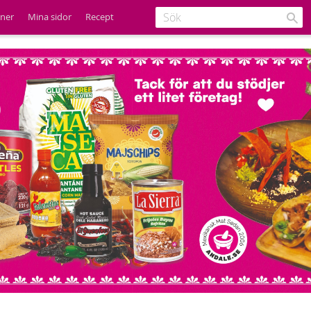
ener
Mina sidor
Recept