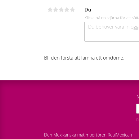
Du
Klicka på en stjärna för att sätt
Bli den första att lämna ett omdöme.
D
Den Mexikanska matimportören RealMexican