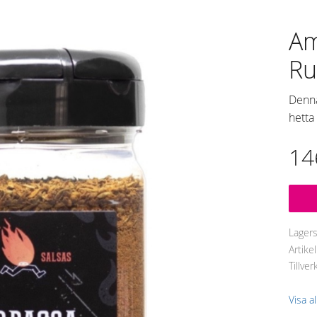
Am
Ru
Denna
hetta
14
Lager
Artike
Tillver
Visa a