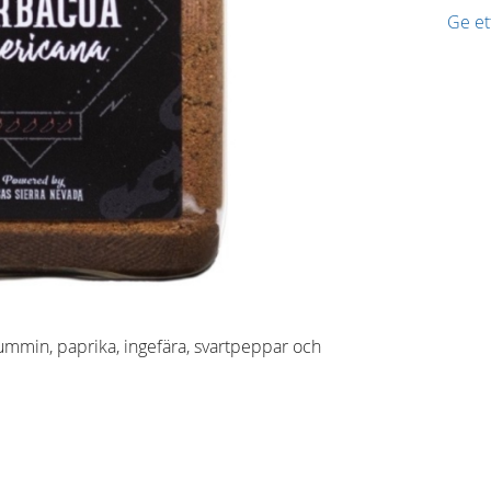
Ge e
kummin, paprika, ingefära, svartpeppar och