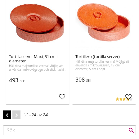
Tortillaserver Maxi, 31 cm i
Tortillero (tortilla server)
diameter
Håll dina majstortillas varma! Möjligt att
använda i mikrovågsugn, 19 cm i
Håll dina majstortillas varma! Möjligt att
diameter, 5 cm i höjd
använda i mikrovågsugn och diskmaskin.
308
493
SEK
SEK
Lägg till i favoriter
Lägg t
21–
24
av
24