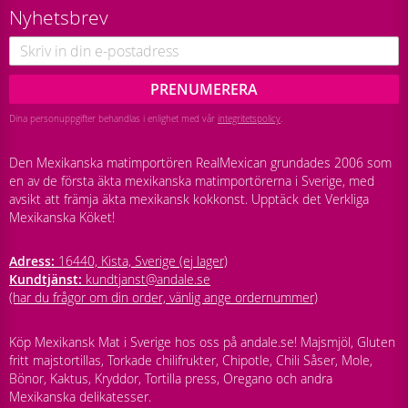
Nyhetsbrev
PRENUMERERA
Dina personuppgifter behandlas i enlighet med vår
integritetspolicy
.
Den Mexikanska matimportören RealMexican grundades 2006 som
en av de första äkta mexikanska matimportörerna i Sverige, med
avsikt att främja äkta mexikansk kokkonst. Upptäck det Verkliga
Mexikanska Köket!
Adress:
16440, Kista, Sverige (ej lager)
Kundtjänst:
kundtjanst@andale.se
(har du frågor om din order, vänlig ange ordernummer)
Köp Mexikansk Mat i Sverige hos oss på andale.se! Majsmjöl, Gluten
fritt majstortillas, Torkade chilifrukter, Chipotle, Chili Såser, Mole,
Bönor, Kaktus, Kryddor, Tortilla press, Oregano och andra
Mexikanska delikatesser.