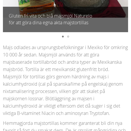
Gluten fri vita och blå majsmjöl Naturelo
för att göra dina egna akta majstortillas
Majs odlades av ursprungsbefolkningar i Mexiko för omkring
10 000 år sedan. Majsmjöl används för att göra
majsbaserade tortillabröd och andra typer av Mexikanska
majsbröd. Tortilla är ett mexikanskt glutenfritt bröd.
Majsmjöl för tortillas görs genom härdning av majs i
kalciumhydroxid (cal på spanska/lime på engelska) genom
nixtamalisering processen, vilken gör att skalet på
majskornen lossnar. Blötläggning av majsen i
kalciumhydroxid är viktigt eftersom det då suger i sig det
viktiga B-vitaminet Niacin och aminosyran Tryptofan.
Hemmagjorda majstortillas kommer garanterat bli din nya
favorit så fort du smakat dem. De är otroligt mångsidiga och