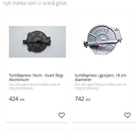
nytt märke som vi också gillar.
Tortillapress 16cm - Svart färg-
tortillapress i gjutjärn, 18 cm
Aluminium
diameter
Gör dina egna färska tortillias med en
Gör dina egna färska tortillias med en
riktig tortilliapress.
riktig tortilliapress.
424
742
SEK
SEK
Lägg till i favoriter
Lägg t