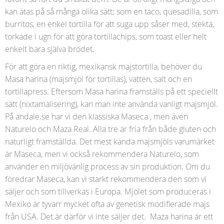
kan ätas på så många olika sätt; som en taco, quesadilla, som
burritos, en enkel tortilla för att suga upp såser med, stekta,
torkade i ugn för att göra tortillachips, som toast eller helt
enkelt bara själva brödet.
För att göra en riktig, mexikansk majstortilla, behöver du
Masa harina (majsmjöl för tortillas), vatten, salt och en
tortillapress. Eftersom Masa harina framställs på ett speciellt
sätt (nixtamalisering), kan man inte använda vanligt majsmjöl.
På andale.se har vi den klassiska Maseca , men även
Naturelo och Maza Real. Alla tre är fria från både gluten och
naturligt framställda. Det mest kända majsmjöls varumärket
är Maseca, men vi också rekommendera Naturelo, som
använder en miljövänlig process av sin produktion. Om du
föredrar Maseca, kan vi starkt rekommendera den som vi
säljer och som tillverkas i Europa. Mjölet som produceras i
Mexiko är tyvärr mycket ofta av genetisk modifierade majs
från USA. Det är därför vi inte säljer det. Maza harina är ett