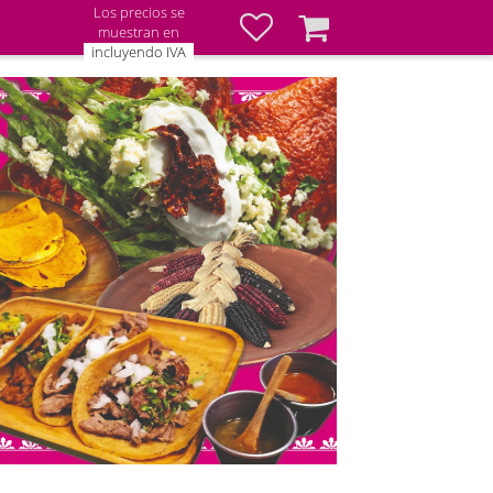
Los precios se
Favoritos
Cesta
muestran en
incluyendo IVA