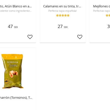
Bonito, Atún Blanco en aceite de oliva 115gr
Calamares en su tinta, trozeados, 111g
Es excelente como ingrediente en ensaladas o en majestad solitaria. El pescado en conserva conserva su contenido nutricional, vitaminas y minerales
Perfecta tapa española!
47
27
3
SEK
SEK
Añadir a favoritos
Añadir a favoritos
Chicharrón (Torreznos), Tendilla, 100 g