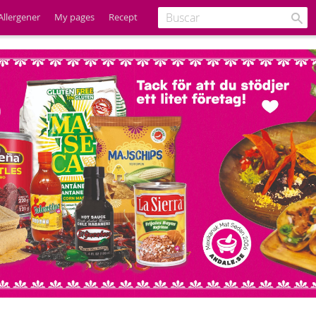
Allergener
My pages
Recept