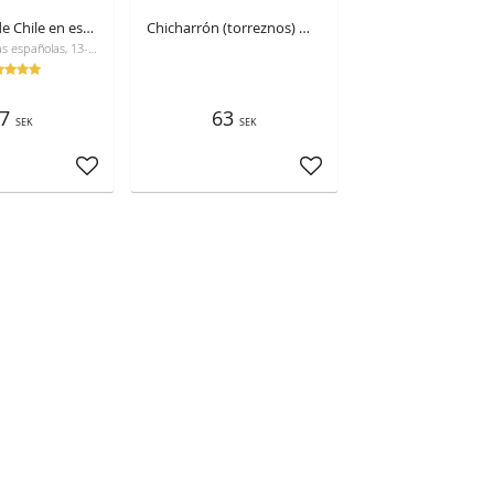
Mejillones de Chile en escabeche 115 g
Chicharrón (torreznos) med olivolja, Muñoz, 125 g
Perfectas tapas españolas, 13-18 unidades
7
63
SEK
SEK
Añadir a favoritos
Añadir a favoritos