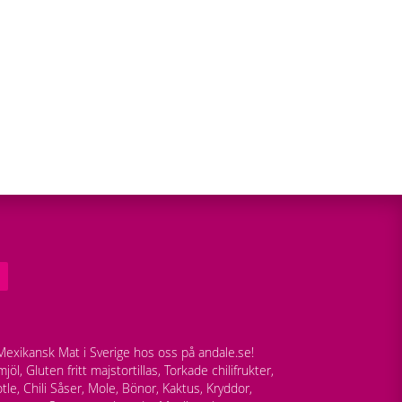
exikansk Mat i Sverige hos oss på andale.se!
jöl, Gluten fritt majstortillas, Torkade chilifrukter,
tle, Chili Såser, Mole, Bönor, Kaktus, Kryddor,