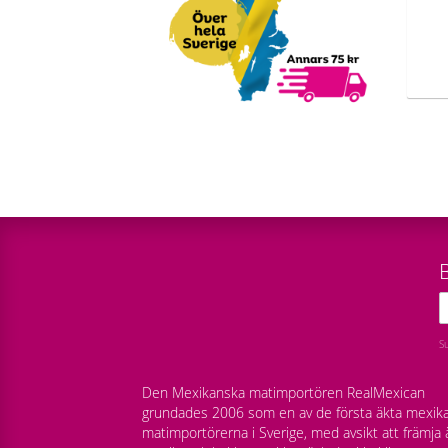
B
S
Den Mexikanska matimportören RealMexican
grundades 2006 som en av de första äkta mexik
matimportörerna i Sverige, med avsikt att främja 