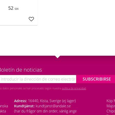
52
SEK
Añadir a favoritos
oletín de noticias
SUBSCRIBIRSE
us datos personales se han procesado según nuestra
política de privacidad
.
Adress:
16440, Kista, Sverige (ej lager)
Köp M
anska
Kundtjänst:
kundtjanst@andale.se
Majsm
äkta
(har du frågor om din order, vänlig ange
Chipo