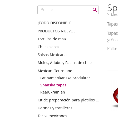
Sp
Mex
¡TODO DISPONIBLE!
Tapas
PRODUCTOS NUEVOS
Tapas
Tortillas de maiz
grönsa
Chiles secos
Källa
Salsas Mexicanas
Moles, Adobo y Pastas de chile
Mexican Gourmand
Latinamerikanska produkter
Spanska tapas
RealUkrainian
Kit de preparación para platillos mexicanos
Harinas y tortilleras
Tacos mexicanos