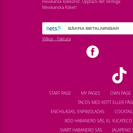
mexikansk kokkonst. Upptäck det Verkliga
Mexikanska Köket!
Villkor - Faktura
START PAGE
MY PAGES
OWN PAGE
TACOS MED KÖTT ELLER FÅG
ENCHILADAS, ENFRIJOLADAS
COCKTAI
RÖD HABANERO SÅS, EL YUCATECO
SVART HABANERO SÅS
JALAPENO 