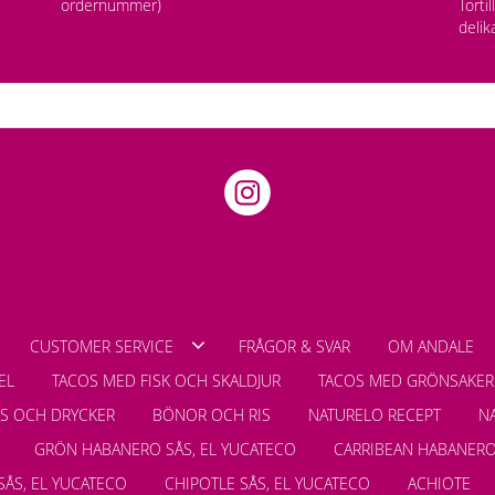
ordernummer)
Torti
delik
CUSTOMER SERVICE
FRÅGOR & SVAR
OM ANDALE
EL
TACOS MED FISK OCH SKALDJUR
TACOS MED GRÖNSAKER
LS OCH DRYCKER
BÖNOR OCH RIS
NATURELO RECEPT
N
GRÖN HABANERO SÅS, EL YUCATECO
CARRIBEAN HABANERO
SÅS, EL YUCATECO
CHIPOTLE SÅS, EL YUCATECO
ACHIOTE