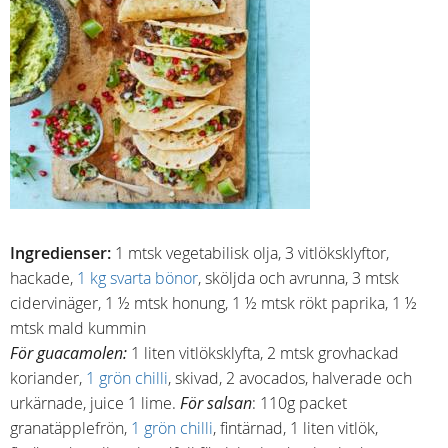
Ingredienser:
1 mtsk vegetabilisk olja, 3 vitlöksklyftor,
hackade,
1 kg svarta bönor
, sköljda och avrunna, 3 mtsk
cidervinäger, 1 ½ mtsk honung, 1 ½ mtsk rökt paprika, 1 ½
mtsk mald kummin
För guacamolen:
1 liten vitlöksklyfta, 2 mtsk grovhackad
koriander,
1 grön chilli
, skivad, 2 avocados, halverade och
urkärnade, juice 1 lime.
För salsan
: 110g packet
granatäpplefrön,
1 grön chilli
, fintärnad, 1 liten vitlök,