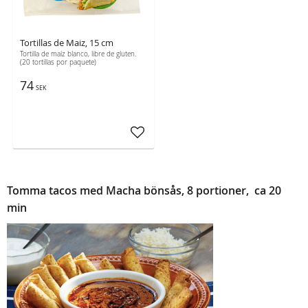
Tortillas de Maiz, 15 cm
Tortilla de maíz blanco, libre de gluten.
(20 tortillas por paquete)
74
SEK
Añadir a favoritos
Tomma tacos med Macha bönså
s
, 8 portioner, ca 20
min