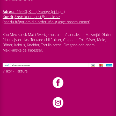
Adress:
16440, Kista, Sverige (ej lager)
Kundtjänst:
kundtjanst@andale.se
(har du frågor om din order, vänlig ange ordernummer)
Köp Mexikansk Mat i Sverige hos oss på andale.se! Majsmjöl, Gluten
fritt majstortillas, Torkade chilifrukter, Chipotle, Chili Såser, Mole,
Bönor, Kaktus, Kryddor, Tortilla press, Oregano och andra
Mexikanska delikatesser.
Villkor - Faktura