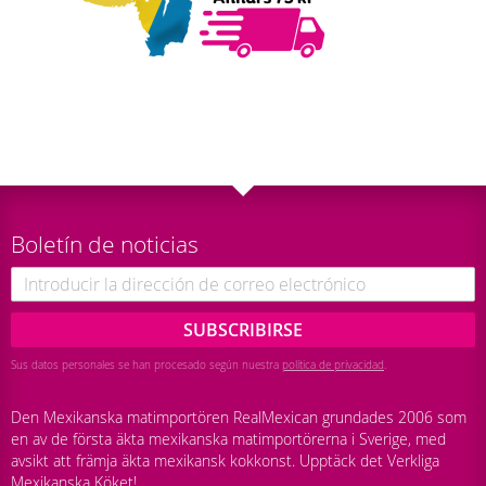
Boletín de noticias
SUBSCRIBIRSE
Sus datos personales se han procesado según nuestra
política de privacidad
.
Den Mexikanska matimportören RealMexican grundades 2006 som
en av de första äkta mexikanska matimportörerna i Sverige, med
avsikt att främja äkta mexikansk kokkonst. Upptäck det Verkliga
Mexikanska Köket!