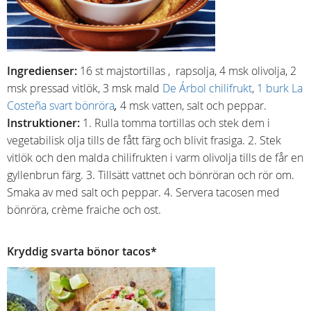
Ingredienser:
16 st majstortillas , rapsolja, 4 msk olivolja, 2
msk pressad vitlök, 3 msk mald
De Árbol chilifrukt
,
1 burk La
Costeña svart bönröra
,
4 msk vatten, salt och peppar.
Instruktioner:
1. Rulla tomma tortillas och stek dem i
vegetabilisk olja tills de fått färg och blivit frasiga. 2. Stek
vitlök och den malda chilifrukten i varm olivolja tills de får en
gyllenbrun färg. 3. Tillsätt vattnet och bönröran och rör om.
Smaka av med salt och peppar. 4. Servera tacosen med
bönröra, crème fraiche och ost.
Kryddig svarta bönor tacos*