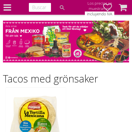
Los precios se
Favoritos
Cesta
muestran en
incluyendo IVA
Tacos med grönsaker