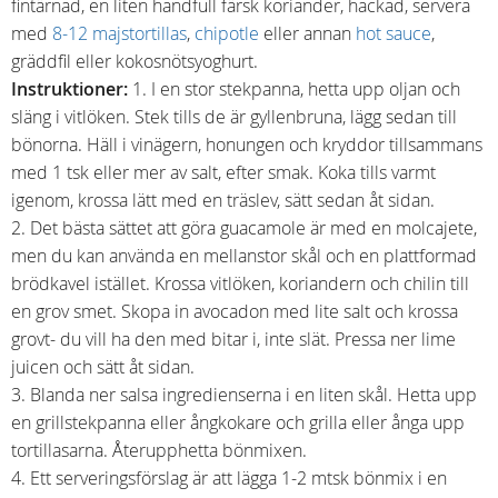
fintärnad, en liten handfull färsk koriander, hackad, servera
med
8-12 majstortillas
,
chipotle
eller annan
hot sauce
,
gräddfil eller kokosnötsyoghurt.
Instruktioner:
1. I en stor stekpanna, hetta upp oljan och
släng i vitlöken. Stek tills de är gyllenbruna, lägg sedan till
bönorna. Häll i vinägern, honungen och kryddor tillsammans
med 1 tsk eller mer av salt, efter smak. Koka tills varmt
igenom, krossa lätt med en träslev, sätt sedan åt sidan.
2. Det bästa sättet att göra guacamole är med en molcajete,
men du kan använda en mellanstor skål och en plattformad
brödkavel istället. Krossa vitlöken, koriandern och chilin till
en grov smet. Skopa in avocadon med lite salt och krossa
grovt- du vill ha den med bitar i, inte slät. Pressa ner lime
juicen och sätt åt sidan.
3. Blanda ner salsa ingredienserna i en liten skål. Hetta upp
en grillstekpanna eller ångkokare och grilla eller ånga upp
tortillasarna. Återupphetta bönmixen.
4. Ett serveringsförslag är att lägga 1-2 mtsk bönmix i en