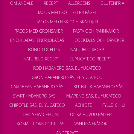
OM ANDALE
RECEPT
ALLERGENS
GLUTENFRIA
TACOS MED KÖTT ELLER FÅGEL
TACOS MED FISK OCH SKALDJUR
TACOS MED GRÖNSAKER
PASTA OCH PANNKAKOR
ENCHILADAS, ENFRIJOLADAS
COCKTAILS OCH DRYCKER
BÖNOR OCH RIS
NATURELO RECEPT
NATURELO RECEPT
EL YUCATECO RECEPT
RÖD HABANERO SÅS, EL YUCATECO
GRÖN HABANERO SÅS, EL YUCATECO
CARRIBEAN HABANERO SÅS
KUTBIL-IK HABANERO SÅS
SVART HABANERO SÅS
JALAPENO SÅS, EL YUCATECO
CHIPOTLE SÅS, EL YUCATECO
ACHIOTE
FYLLD CHILI
DHL SERVICEPOINT
OLIKA HUVUD RÄTTER
KOMALI CORNTORTILLAS
VANLIGA FRÅGOR
ÅNGERRÄTT