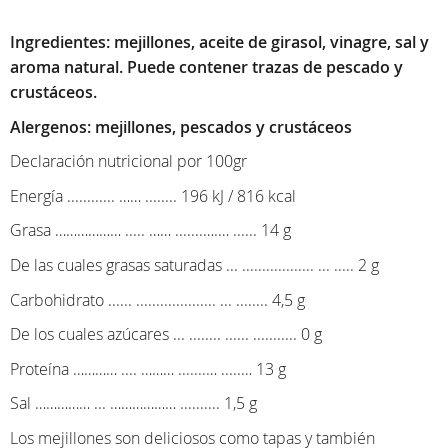
Ingredientes: mejillones, aceite de girasol, vinagre, sal y
aroma natural. Puede contener trazas de pescado y
crustáceos.
Alergenos: mejillones, pescados y crustáceos
Declaración nutricional por 100gr
Energía ............ …… ........ 196 kJ / 816 kcal
Grasa ……………… ..... …… .......….… ...... 14 g
De las cuales grasas saturadas ... .................. ... ..... 2 g
Carbohidrato ...... .................... ... ........ 4,5 g
De los cuales azúcares ... ........ ...... ........... 0 g
Proteína ………… .... ……… .......… .....… 13 g
Sal …………… ... ……………… .......... 1,5 g
Los mejillones son deliciosos como tapas y también