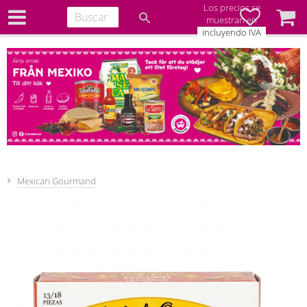
Los precios se
Favoritos
Cesta
muestran en
incluyendo IVA
Mexican Gourmand