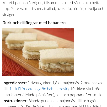
köttet i pannan återigen, tillsammans med såsen och hetta
upp. Servera med spenatsallad, avokado, rödlök, olivolja och
vinäger.
Gurk-och dillfingrar med habanero
Ingredienser
:
3 rivna gurkor, 1,8 dl majonnäs, 2 msk hackad
dill,
1 tsk El Yucateco grön habanerosås
, 10 skivor vitt bröd
utan kanter (delade på hälften), salt och peppar efter smak.
I
nstruktioner:
Blanda gurka och majonnäs, dill och grön
habanerosås. Smaksätt med salt och peppar. Kyl i kylskåp i