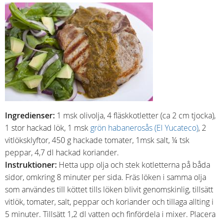
Ingredienser:
1 msk olivolja, 4 fläskkotletter (ca 2 cm tjocka),
1 stor hackad lök, 1 msk
grön habanerosås (El Yucateco)
, 2
vitlöksklyftor, 450 g hackade tomater, 1msk salt, ¼ tsk
peppar, 4,7 dl hackad koriander.
Instruktioner:
Hetta upp olja och stek kotletterna på båda
sidor, omkring 8 minuter per sida. Fräs löken i samma olja
som användes till köttet tills löken blivit genomskinlig, tillsätt
vitlök, tomater, salt, peppar och koriander och tillaga allting i
5 minuter. Tillsätt 1,2 dl vatten och finfördela i mixer. Placera