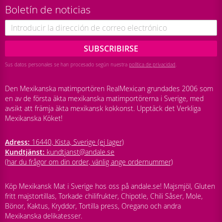
Boletín de noticias
SUBSCRIBIRSE
Sus datos personales se han procesado según nuestra
política de privacidad
.
Den Mexikanska matimportören RealMexican grundades 2006 som
en av de första äkta mexikanska matimportörerna i Sverige, med
avsikt att främja äkta mexikansk kokkonst. Upptäck det Verkliga
Mexikanska Köket!
Adress:
16440, Kista, Sverige (ej lager)
Kundtjänst:
kundtjanst@andale.se
(har du frågor om din order, vänlig ange ordernummer)
Köp Mexikansk Mat i Sverige hos oss på andale.se! Majsmjöl, Gluten
fritt majstortillas, Torkade chilifrukter, Chipotle, Chili Såser, Mole,
Bönor, Kaktus, Kryddor, Tortilla press, Oregano och andra
Mexikanska delikatesser.