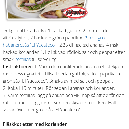
½ kg confiterad anka, 1 hackad gul lök, 2 finhackade
vitlöksklyftor, 2 hackade gröna paprikor,
2 msk grön
habanerosås ”El Yucateco”
, 2,25 dl hackad ananas, 4 msk
hackad koriander, 1,1 dl skivad rödlök, salt och peppar efter
smak,
tortillas
till servering.
Instruktioner:
1. Värm den confiterade ankan i ett stekjärn
med dess egna fett. Tillsätt sedan gul lök, vitlök, paprika och
grön sås ”El Yucateco”. Smaka av med salt och peppar.
2. Koka i 15 minuter. Rör sedan i ananas och koriander.
3. Värm tortillas, lägg på ankan och vik ihop så att de får den
rätta formen. Lägg dem över den skivade rödlöken. Häll
sedan över mer grön sås ”El Yucateco”.
Fläskkotletter med koriander