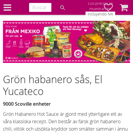
Los precios se
Favoritos
Cesta
muestran en
incluyendo IVA
Grön habanero sås, El
Yucateco
9000 Scoville enheter
Grön Habanero Hot Sauce är gjord med ytterligare ett av
våra klassiska recept. Den består av färsk grön habanero
chili, vitlök och utsökta kryddor som smälter samman i ännu