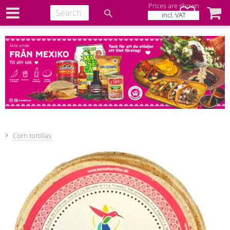
Prices are shown
Favorites
Baske
incl. VAT
Corn tortillas