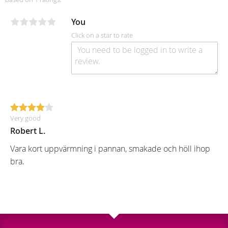
You
Click on a star to rate
Very good
Robert L.
Vara kort uppvärmning i pannan, smakade och höll ihop
bra.