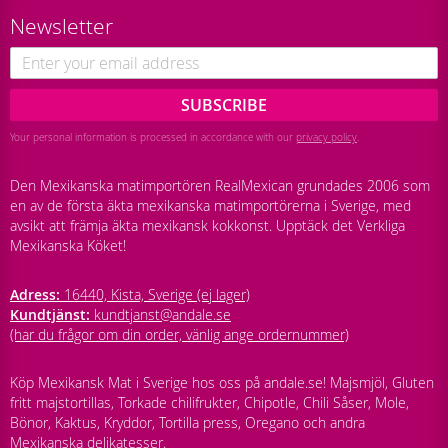
Newsletter
SUBSCRIBE
Your personal information is processed in accordance with our
privacy policy
.
Den Mexikanska matimportören RealMexican grundades 2006 som
en av de första äkta mexikanska matimportörerna i Sverige, med
avsikt att främja äkta mexikansk kokkonst. Upptäck det Verkliga
Mexikanska Köket!
Adress:
16440, Kista, Sverige (ej lager)
Kundtjänst:
kundtjanst@andale.se
(har du frågor om din order, vänlig ange ordernummer)
Köp Mexikansk Mat i Sverige hos oss på andale.se! Majsmjöl, Gluten
fritt majstortillas, Torkade chilifrukter, Chipotle, Chili Såser, Mole,
Bönor, Kaktus, Kryddor, Tortilla press, Oregano och andra
Mexikanska delikatesser.