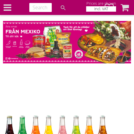
Prices are shown
Favorites
Baske
incl. VAT