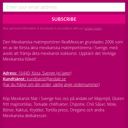
SUBSCRIBE
Your personal information is processed in accordance with our
privacy policy
.
Den Mexikanska matimportören RealMexican grundades 2006 som
en av de första äkta mexikanska matimportörerna i Sverige, med
avsikt att främja äkta mexikansk kokkonst. Upptäck det Verkliga
Mexikanska Köket!
Adress:
16440, Kista, Sverige (ej lager)
Kundtjänst:
kundtjanst@andale.se
(har du frågor om din order, vänlig ange ordernummer)
Köp Mexikansk Mat i Sverige hos oss på andale.se! Majsmjöl, Gluten
fritt majstortillas, Torkade chilifrukter, Chipotle, Chili Såser, Mole,
Bönor, Kaktus, Kryddor, Tortilla press, Oregano och andra
Mexikanska delikatesser.