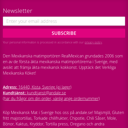
Newsletter
SUBSCRIBE
Your personal information is processed in accordance with our
privacy policy
.
Den Mexikanska matimportören RealMexican grundades 2006 som
en av de första äkta mexikanska matimportörerna i Sverige, med
avsikt att främja äkta mexikansk kokkonst. Upptäck det Verkliga
Mexikanska Köket!
Adress:
16440, Kista, Sverige (ej lager)
Kundtjänst:
kundtjanst@andale.se
(har du frågor om din order, vänlig ange ordernummer)
Köp Mexikansk Mat i Sverige hos oss på andale.se! Majsmjöl, Gluten
fritt majstortillas, Torkade chilifrukter, Chipotle, Chili Såser, Mole,
Bönor, Kaktus, Kryddor, Tortilla press, Oregano och andra