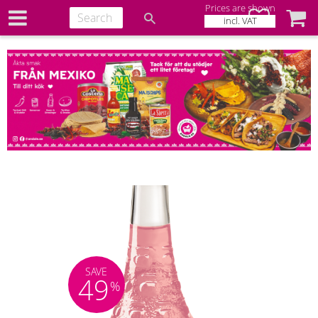
Prices are shown
Favorites
Baske
incl. VAT
SAVE
49
%