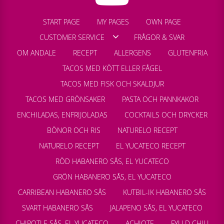
START PAGE
MY PAGES
OWN PAGE
CUSTOMER SERVICE
FRÅGOR & SVAR
OM ANDALE
RECEPT
ALLERGENS
GLUTENFRIA
TACOS MED KÖTT ELLER FÅGEL
TACOS MED FISK OCH SKALDJUR
TACOS MED GRÖNSAKER
PASTA OCH PANNKAKOR
ENCHILADAS, ENFRIJOLADAS
COCKTAILS OCH DRYCKER
BÖNOR OCH RIS
NATURELO RECEPT
NATURELO RECEPT
EL YUCATECO RECEPT
RÖD HABANERO SÅS, EL YUCATECO
GRÖN HABANERO SÅS, EL YUCATECO
CARRIBEAN HABANERO SÅS
KUTBIL-IK HABANERO SÅS
SVART HABANERO SÅS
JALAPENO SÅS, EL YUCATECO
CHIPOTLE SÅS, EL YUCATECO
ACHIOTE
FYLLD CHILI