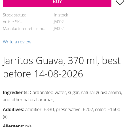
A
BUY
Stock status
In stock
Article SKU
JA002
Manufacturer article no
JA002
Write a review!
Jarritos Guava, 370 ml, best
before 14-08-2026
Ingredients:
Carbonated water, sugar, natural guava aroma,
and other natural aromas,
Additives:
acidifier: E330, preservative: E202, color: E160d
(ii).
Allergens:
n/a