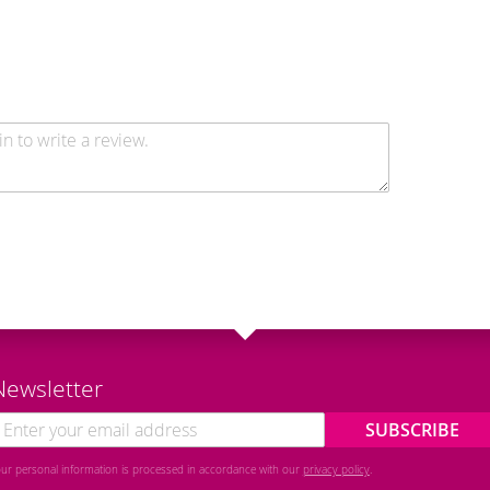
Newsletter
SUBSCRIBE
our personal information is processed in accordance with our
privacy policy
.