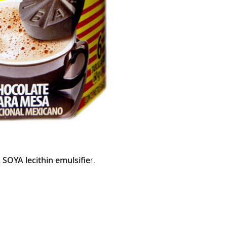
,
SOYA lecithin emulsifie
r.