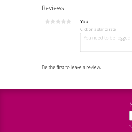
Reviews
You
Click on a star to rate
Be the first to leave a review.
Y