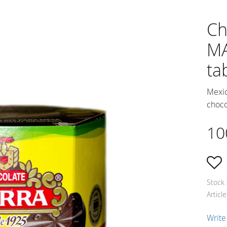
Ch
MA
ta
Mexic
choco
10
A
Stock 
Articl
Write