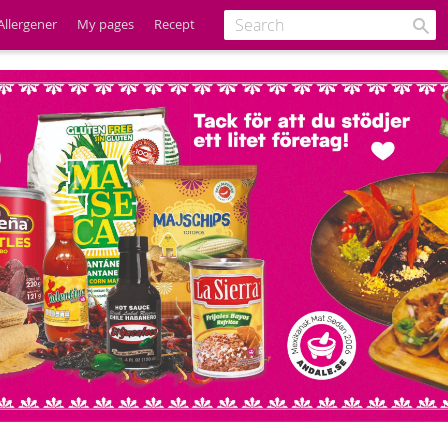
Allergener
My pages
Recept