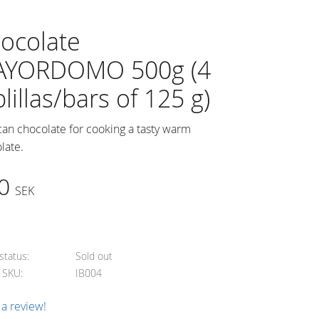
ocolate
YORDOMO 500g (4
blillas/bars of 125 g)
an chocolate for cooking a tasty warm
late.
0
SEK
dd to favorites
status
Sold out
e SKU
IB004
 a review!