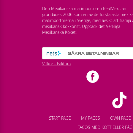
Den Mexikanska matimportören RealMexican
grundades 2006 som en av de första äkta mexik
matimportörerna i Sverige, med avsikt att främja 
mexikansk kokkonst. Upptäck det Verkliga
Mexikanska Köket!
Villkor - Faktura
START PAGE
MY PAGES
OWN PAGE
TACOS MED KÖTT ELLER FÅG