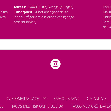
Adress:
16440, Kista, Sverige (ej lager)
Köp M
anska
Kundtjänst:
kundtjanst@andale.se
Majsm
äkta
(har du frågor om din order, vänlig ange
Chipo
ordernummer)
Torti
delik
CUSTOMER SERVICE
FRÅGOR & SVAR
OM ANDALE
EL
TACOS MED FISK OCH SKALDJUR
TACOS MED GRÖNSAKER