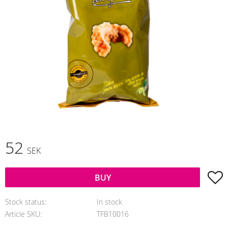
52
SEK
A
BUY
Stock status
In stock
Article SKU
TFB10016