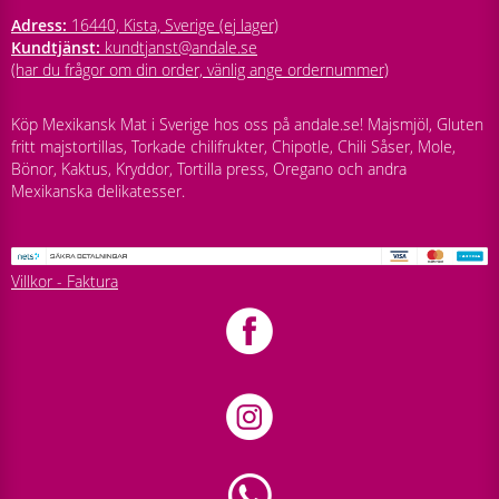
Adress:
16440, Kista, Sverige (ej lager)
Kundtjänst:
kundtjanst@andale.se
(har du frågor om din order, vänlig ange ordernummer)
Köp Mexikansk Mat i Sverige hos oss på andale.se! Majsmjöl, Gluten
fritt majstortillas, Torkade chilifrukter, Chipotle, Chili Såser, Mole,
Bönor, Kaktus, Kryddor, Tortilla press, Oregano och andra
Mexikanska delikatesser.
Villkor - Faktura