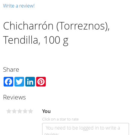
Write a review!
Chicharrón (Torreznos),
Tendilla, 100 g
Share
Facebook
Twitter
LinkedIn
Pinterest
Reviews
You
Click on a star to rate