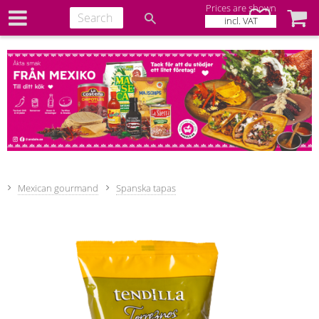
Prices are shown
Favorites
Baske
incl. VAT
Mexican gourmand
Spanska tapas