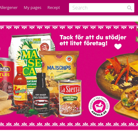
Allergener
My pages
Recept