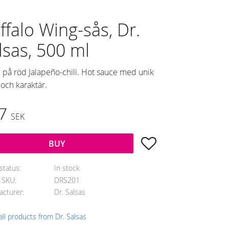
ffalo Wing-sås, Dr.
lsas, 500 ml
 på röd Jalapeño-chili. Hot sauce med unik
och karaktär.
7
SEK
Add to favorites
BUY
status
In stock
e SKU
DRS201
acturer
Dr. Salsas
ll products from Dr. Salsas