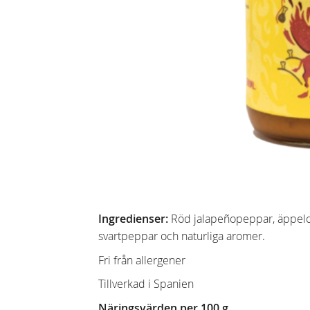
Ingredienser:
Röd jalapeñopeppar, äppelcider
svartpeppar och naturliga aromer.
Fri från allergener
Tillverkad i Spanien
Näringsvärden per 100 g