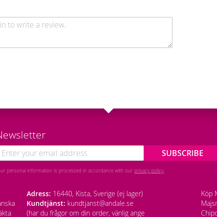
Newsletter
SUBSCRIBE
our personal information is processed in accordance with our
privacy policy
.
Adress:
16440, Kista, Sverige (ej lager)
Köp M
anska
Kundtjänst:
kundtjanst@andale.se
Majsm
äkta
(har du frågor om din order, vänlig ange
Chipo