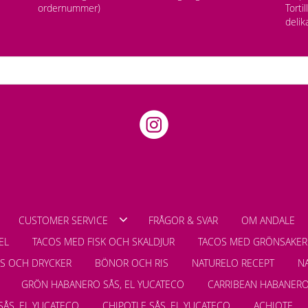
ordernummer)
Torti
delik
CUSTOMER SERVICE
FRÅGOR & SVAR
OM ANDALE
EL
TACOS MED FISK OCH SKALDJUR
TACOS MED GRÖNSAKER
LS OCH DRYCKER
BÖNOR OCH RIS
NATURELO RECEPT
N
GRÖN HABANERO SÅS, EL YUCATECO
CARRIBEAN HABANERO
SÅS, EL YUCATECO
CHIPOTLE SÅS, EL YUCATECO
ACHIOTE