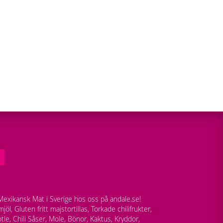
exikansk Mat i Sverige hos oss på andale.se!
jöl, Gluten fritt majstortillas, Torkade chilifrukter,
tle, Chili Såser, Mole, Bönor, Kaktus, Kryddor,