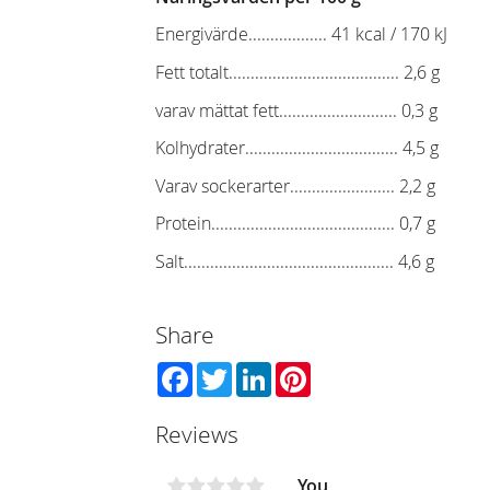
Energivärde.................. 41 kcal / 170 kJ
Fett totalt....................................... 2,6 g
varav mättat fett........................... 0,3 g
Kolhydrater................................... 4,5 g
Varav sockerarter........................ 2,2 g
Protein.......................................... 0,7 g
Salt................................................ 4,6 g
Share
Facebook
Twitter
LinkedIn
Pinterest
Reviews
You