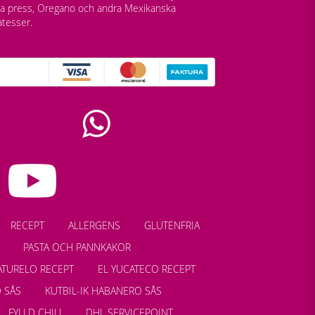
lla press, Oregano och andra Mexikanska
atesser.
RECEPT
ALLERGENS
GLUTENFRIA
PASTA OCH PANNKAKOR
ATURELO RECEPT
EL YUCATECO RECEPT
 SÅS
KUTBIL-IK HABANERO SÅS
FYLLD CHILI
DHL SERVICEPOINT