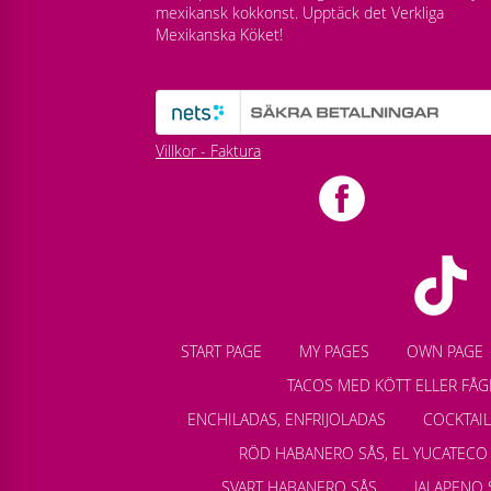
mexikansk kokkonst. Upptäck det Verkliga
Mexikanska Köket!
Villkor - Faktura
START PAGE
MY PAGES
OWN PAGE
TACOS MED KÖTT ELLER FÅG
ENCHILADAS, ENFRIJOLADAS
COCKTAI
RÖD HABANERO SÅS, EL YUCATECO
SVART HABANERO SÅS
JALAPENO 