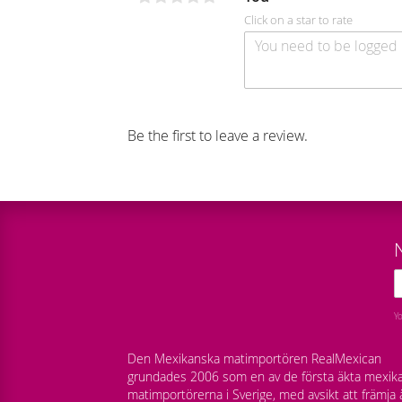
Click on a star to rate
Be the first to leave a review.
Y
Den Mexikanska matimportören RealMexican
grundades 2006 som en av de första äkta mexik
matimportörerna i Sverige, med avsikt att främja 