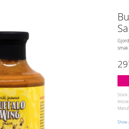
Bu
Sa
Gjord
smak 
29
Stock 
Articl
Manuf
Show a