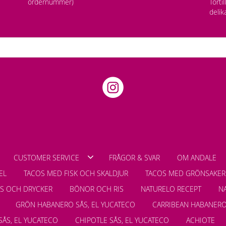
ordernummer)
Torti
delik
CUSTOMER SERVICE
FRÅGOR & SVAR
OM ANDALE
EL
TACOS MED FISK OCH SKALDJUR
TACOS MED GRÖNSAKER
LS OCH DRYCKER
BÖNOR OCH RIS
NATURELO RECEPT
N
GRÖN HABANERO SÅS, EL YUCATECO
CARRIBEAN HABANERO
SÅS, EL YUCATECO
CHIPOTLE SÅS, EL YUCATECO
ACHIOTE