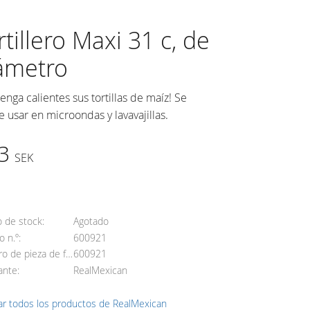
rtillero Maxi 31 c, de
ámetro
enga calientes sus tortillas de maíz! Se
 usar en microondas y lavavajillas.
3
SEK
ñadir a favoritos
o de stock
Agotado
o n.º
600921
Número de pieza de fabricante
600921
ante
RealMexican
ar todos los productos de RealMexican