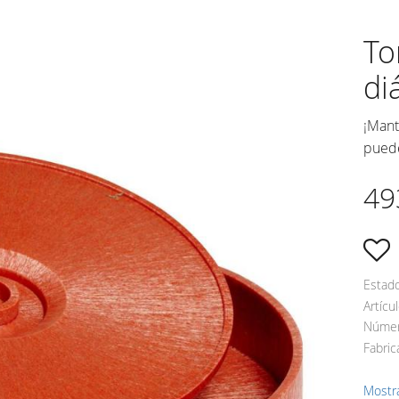
To
di
¡Mant
puede
49
A
Estad
Artícul
Fabric
Mostr