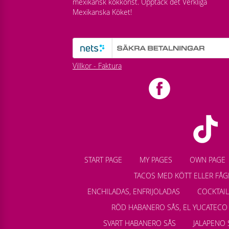
mexikansk kokkonst. Upptäck det Verkliga
Mexikanska Köket!
Villkor - Faktura
START PAGE
MY PAGES
OWN PAGE
TACOS MED KÖTT ELLER FÅG
ENCHILADAS, ENFRIJOLADAS
COCKTAI
RÖD HABANERO SÅS, EL YUCATECO
SVART HABANERO SÅS
JALAPENO 