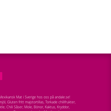
exikansk Mat i Sverige hos oss på andale.se!
jöl, Gluten fritt majstortillas, Torkade chilifrukter,
tle, Chili Såser, Mole, Bönor, Kaktus, Kryddor,