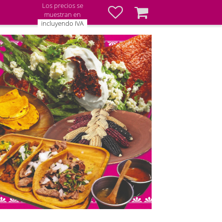
Los precios se
Favoritos
Cesta
muestran en
incluyendo IVA