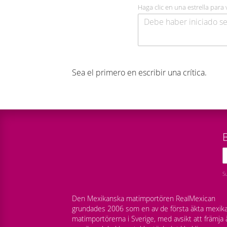
Haga clic en una estrella para 
Sea el primero en escribir una crítica.
B
S
Den Mexikanska matimportören RealMexican
grundades 2006 som en av de första äkta mexik
matimportörerna i Sverige, med avsikt att främja 