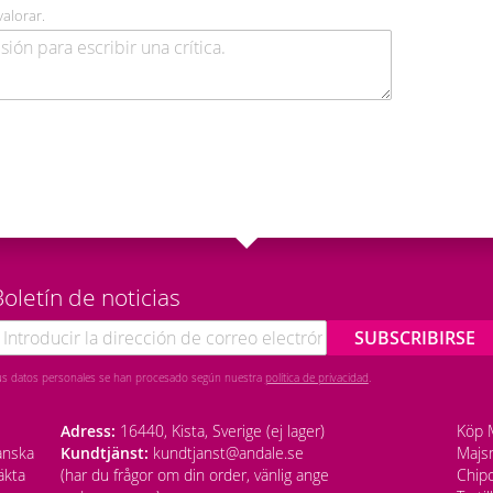
valorar.
oletín de noticias
SUBSCRIBIRSE
us datos personales se han procesado según nuestra
política de privacidad
.
Adress:
16440, Kista, Sverige (ej lager)
Köp M
anska
Kundtjänst:
kundtjanst@andale.se
Majsm
äkta
(har du frågor om din order, vänlig ange
Chipo