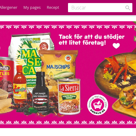
Allergener
My pages
Recept