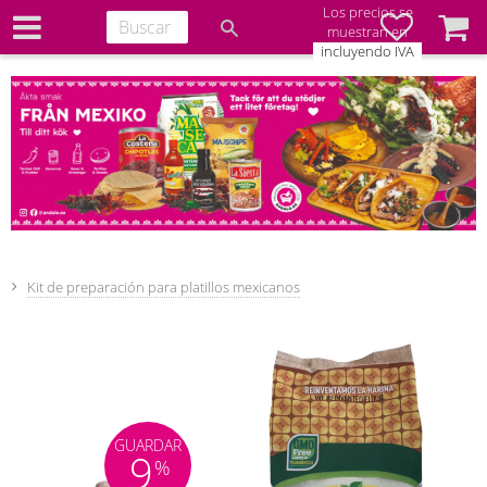
Los precios se
Favoritos
Cesta
muestran en
incluyendo IVA
Kit de preparación para platillos mexicanos
GUARDAR
9
%