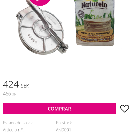
Precio reducido:
424
SEK
Precio original:
466
SEK
A
COMPRAR
Estado de stock
En stock
Artículo n.º
AND001