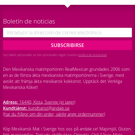
Boletín de noticias
SUBSCRIBIRSE
Sus datos personales se han procesado según nuestra
política de privacidad
.
Den Mexikanska matimportören RealMexican grundades 2006 som
en av de första äkta mexikanska matimportörerna i Sverige, med
avsikt att främja äkta mexikansk kokkonst. Upptäck det Verkliga
Mexikanska Köket!
Adress:
16440, Kista, Sverige (ej lager)
Kundtjänst:
kundtjanst@andale.se
(har du frågor om din order, vänlig ange ordernummer)
Köp Mexikansk Mat i Sverige hos oss på andale.se! Majsmjöl, Gluten
fritt majstortillas, Torkade chilifrukter, Chipotle, Chili Såser, Mole,