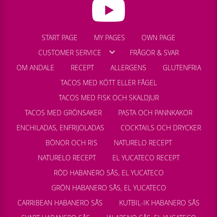
START PAGE
MY PAGES
OWN PAGE
CUSTOMER SERVICE
FRÅGOR & SVAR
OM ANDALE
RECEPT
ALLERGENS
GLUTENFRIA
TACOS MED KÖTT ELLER FÅGEL
TACOS MED FISK OCH SKALDJUR
TACOS MED GRÖNSAKER
PASTA OCH PANNKAKOR
ENCHILADAS, ENFRIJOLADAS
COCKTAILS OCH DRYCKER
BÖNOR OCH RIS
NATURELO RECEPT
NATURELO RECEPT
EL YUCATECO RECEPT
RÖD HABANERO SÅS, EL YUCATECO
GRÖN HABANERO SÅS, EL YUCATECO
CARRIBEAN HABANERO SÅS
KUTBIL-IK HABANERO SÅS