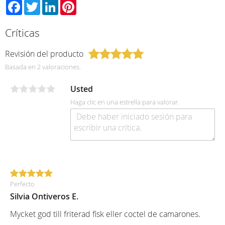
Facebook
Twitter
LinkedIn
Pinterest
Críticas
Revisión del producto
Basada en 2 valoraciones.
Usted
Haga clic en una estrella para valorar.
Perfecto
Silvia Ontiveros E.
Mycket god till friterad fisk eller coctel de camarones.