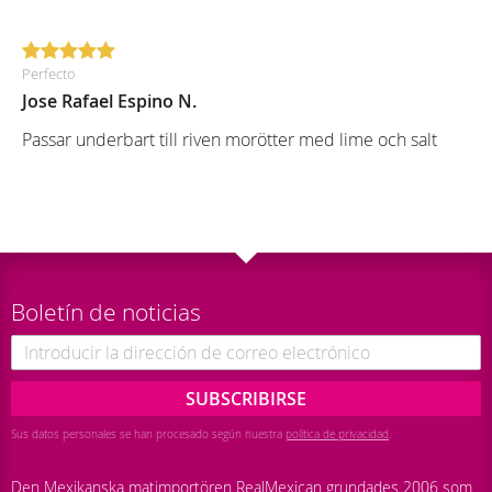
Perfecto
Jose Rafael Espino N.
Passar underbart till riven morötter med lime och salt
Boletín de noticias
SUBSCRIBIRSE
Sus datos personales se han procesado según nuestra
política de privacidad
.
Den Mexikanska matimportören RealMexican grundades 2006 som