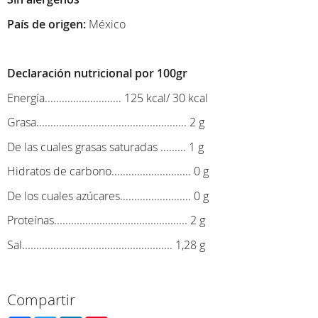
País de origen:
México
Declaración nutricional por 100gr
Energía........................... 125 kcal/ 30 kcal
Grasa..................................................... 2 g
De las cuales grasas saturadas ......... 1 g
Hidratos de carbono............................ 0 g
De los cuales azúcares......................... 0 g
Proteínas............................................... 2 g
Sal..................................................... 1,28 g
Compartir