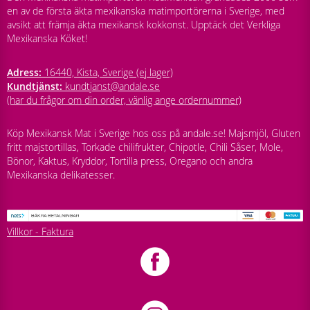
en av de första äkta mexikanska matimportörerna i Sverige, med
avsikt att främja äkta mexikansk kokkonst. Upptäck det Verkliga
Mexikanska Köket!
Adress:
16440, Kista, Sverige (ej lager)
Kundtjänst:
kundtjanst@andale.se
(har du frågor om din order, vänlig ange ordernummer)
Köp Mexikansk Mat i Sverige hos oss på andale.se! Majsmjöl, Gluten
fritt majstortillas, Torkade chilifrukter, Chipotle, Chili Såser, Mole,
Bönor, Kaktus, Kryddor, Tortilla press, Oregano och andra
Mexikanska delikatesser.
Villkor - Faktura