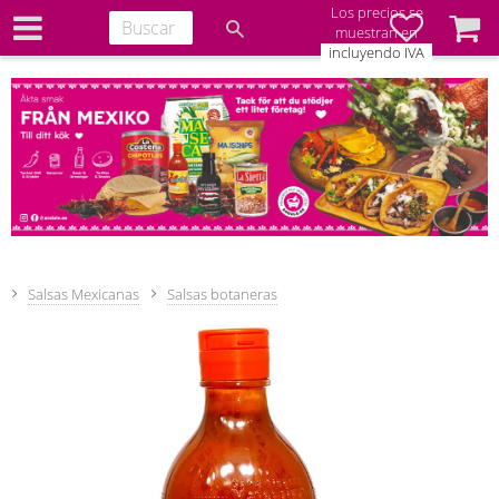
Los precios se
Favoritos
Cesta
muestran en
incluyendo IVA
Salsas Mexicanas
Salsas botaneras