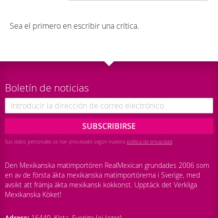
Sea el primero en escribir una crítica.
Boletín de noticias
SUBSCRIBIRSE
Sus datos personales se han procesado según nuestra
política de privacidad
.
Den Mexikanska matimportören RealMexican grundades 2006 som
en av de första äkta mexikanska matimportörerna i Sverige, med
avsikt att främja äkta mexikansk kokkonst. Upptäck det Verkliga
Mexikanska Köket!
Adress:
16440, Kista, Sverige (ej lager)