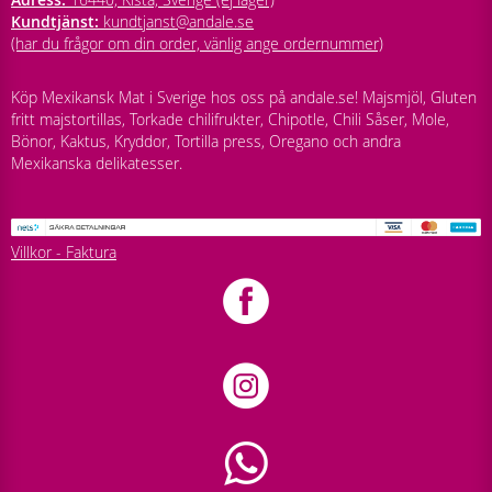
Kundtjänst:
kundtjanst@andale.se
(har du frågor om din order, vänlig ange ordernummer)
Köp Mexikansk Mat i Sverige hos oss på andale.se! Majsmjöl, Gluten
fritt majstortillas, Torkade chilifrukter, Chipotle, Chili Såser, Mole,
Bönor, Kaktus, Kryddor, Tortilla press, Oregano och andra
Mexikanska delikatesser.
Villkor - Faktura