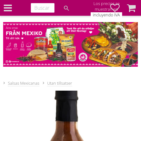
Los precios se
Favoritos
Cesta
muestran en
incluyendo IVA
Salsas Mexicanas
Utan tillsatser