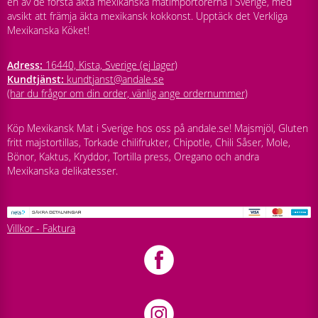
en av de första äkta mexikanska matimportörerna i Sverige, med
avsikt att främja äkta mexikansk kokkonst. Upptäck det Verkliga
Mexikanska Köket!
Adress:
16440, Kista, Sverige (ej lager)
Kundtjänst:
kundtjanst@andale.se
(har du frågor om din order, vänlig ange ordernummer)
Köp Mexikansk Mat i Sverige hos oss på andale.se! Majsmjöl, Gluten
fritt majstortillas, Torkade chilifrukter, Chipotle, Chili Såser, Mole,
Bönor, Kaktus, Kryddor, Tortilla press, Oregano och andra
Mexikanska delikatesser.
Villkor - Faktura