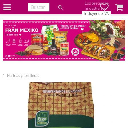
Los precios se
Favoritos
Cesta
muestran en
incluyendo IVA
Harinas y tortilleras