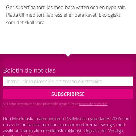
Ger superfina tortillas med bara vatten och en nypa salt.
Platta till med tortillapress eller bara kavel. Ekologiskt
som det skall vara.
Boletín de noticias
SUBSCRIBIRSE
Sus datos personales se han procesado según nuestra
política de privacidad
.
Den Mexikanska matimportören RealMexican grundades 2006 som
en av de första äkta mexikanska matimportörerna i Sverige, med
avsikt att främja äkta mexikansk kokkonst. Upptäck det Verkliga