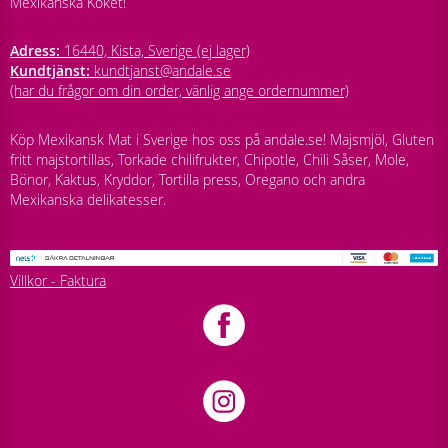
Mexikanska Köket!
Adress:
16440, Kista, Sverige (ej lager)
Kundtjänst:
kundtjanst@andale.se
(har du frågor om din order, vänlig ange ordernummer)
Köp Mexikansk Mat i Sverige hos oss på andale.se! Majsmjöl, Gluten
fritt majstortillas, Torkade chilifrukter, Chipotle, Chili Såser, Mole,
Bönor, Kaktus, Kryddor, Tortilla press, Oregano och andra
Mexikanska delikatesser.
Villkor - Faktura