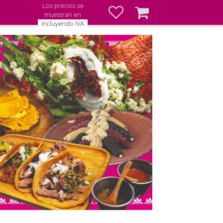
Los precios se
Favoritos
Cesta
muestran en
incluyendo IVA