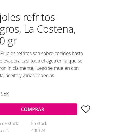
ijoles refritos
gros, La Costena,
0 gr
 Frijoles refritos son sobre cocidos hasta
e evapora casi toda el agua en la que se
ron inicialmente, luego se muelen con
la, aceite y varias especias.
SEK
Añadir a favoritos
COMPRAR
o de stock
En stock
o n.º
400124