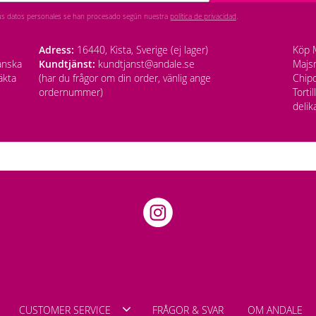
us datos personales se han procesado según nuestra
política de privacidad
.
Adress:
16440, Kista, Sverige (ej lager)
Köp M
anska
Kundtjänst:
kundtjanst@andale.se
Majsm
äkta
(har du frågor om din order, vänlig ange
Chipo
ordernummer)
Torti
delik
CUSTOMER SERVICE
FRÅGOR & SVAR
OM ANDALE