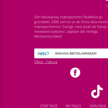
S
Den Mexikanska matimportören RealMexican
grundades 2006 som en av de första äkta mexik
matimportörerna i Sverige, med avsikt att främja 
mexikansk kokkonst. Upptäck det Verkliga
Mexikanska Köket!
Villkor - Faktura
START PAGE
MY PAGES
OWN PAGE