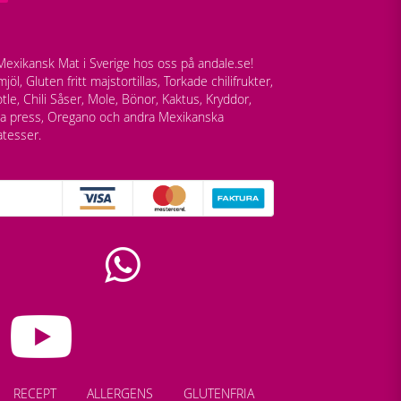
exikansk Mat i Sverige hos oss på andale.se!
jöl, Gluten fritt majstortillas, Torkade chilifrukter,
tle, Chili Såser, Mole, Bönor, Kaktus, Kryddor,
lla press, Oregano och andra Mexikanska
atesser.
RECEPT
ALLERGENS
GLUTENFRIA