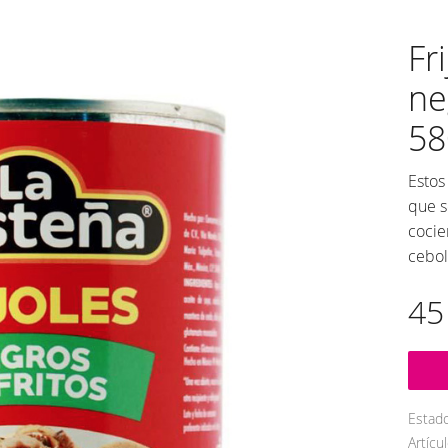
Fr
ne
58
Estos
que s
cocie
cebol
45
Estad
Artícul