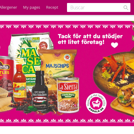
Allergener
My pages
Recept