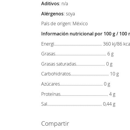
Aditivos
: n/a
Alérgenos
: soya
País de origen: México
Información nutricional por 100 g / 100 
Energi......................................... 360 kj/86 kca
Grasas............................................ 6 g
Grasas saturadas......................... 0 g
Carbohidratos................................. 10 g
Azúcares..................................... 0 g
Proteínas......................................... 4 g
Sal............................................... 0,44 g
Compartir