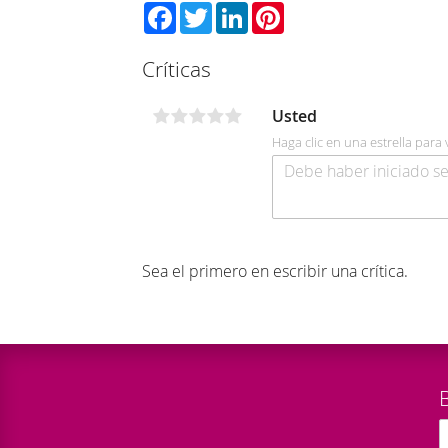
Facebook
Twitter
LinkedIn
Pinterest
Críticas
Usted
Haga clic en una estrella para 
Sea el primero en escribir una crítica.
B