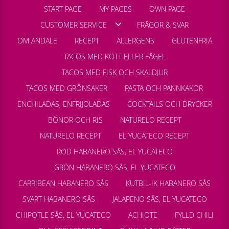
START PAGE
MY PAGES
OWN PAGE
CUSTOMER SERVICE
FRÅGOR & SVAR
OM ANDALE
RECEPT
ALLERGENS
GLUTENFRIA
TACOS MED KÖTT ELLER FÅGEL
TACOS MED FISK OCH SKALDJUR
TACOS MED GRÖNSAKER
PASTA OCH PANNKAKOR
ENCHILADAS, ENFRIJOLADAS
COCKTAILS OCH DRYCKER
BÖNOR OCH RIS
NATURELO RECEPT
NATURELO RECEPT
EL YUCATECO RECEPT
RÖD HABANERO SÅS, EL YUCATECO
GRÖN HABANERO SÅS, EL YUCATECO
CARRIBEAN HABANERO SÅS
KUTBIL-IK HABANERO SÅS
SVART HABANERO SÅS
JALAPENO SÅS, EL YUCATECO
CHIPOTLE SÅS, EL YUCATECO
ACHIOTE
FYLLD CHILI