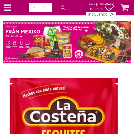
Los precios se
Favoritos
Cesta
muestran en
incluyendo IVA