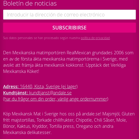
Boletín de noticias
SUBSCRIBIRSE
Sus datos personales se han procesado según nuestra
política de privacidad
.
Den Mexikanska matimportören RealMexican grundades 2006 som
en av de första äkta mexikanska matimportörerna i Sverige, med
avsikt att främja äkta mexikansk kokkonst. Upptäck det Verkliga
Mexikanska Köket!
Adress:
16440, Kista, Sverige (ej lager)
Kundtjänst:
kundtjanst@andale.se
(har du frågor om din order, vänlig ange ordernummer)
Köp Mexikansk Mat i Sverige hos oss på andale.se! Majsmjöl, Gluten
fritt majstortillas, Torkade chilifrukter, Chipotle, Chili Såser, Mole,
Bönor, Kaktus, Kryddor, Tortilla press, Oregano och andra
Mexikanska delikatesser.