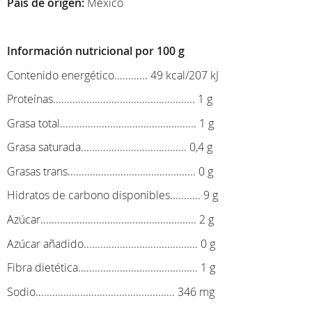
País de origen:
México
Información nutricional por 100 g
Contenido energético............ 49 kcal/207 kJ
Proteínas................................................... 1 g
Grasa total................................................. 1 g
Grasa saturada...................................... 0,4 g
Grasas trans.............................................. 0 g
Hidratos de carbono disponibles........... 9 g
Azúcar........................................................ 2 g
Azúcar añadido......................................... 0 g
Fibra dietética........................................... 1 g
Sodio.................................................. 346 mg