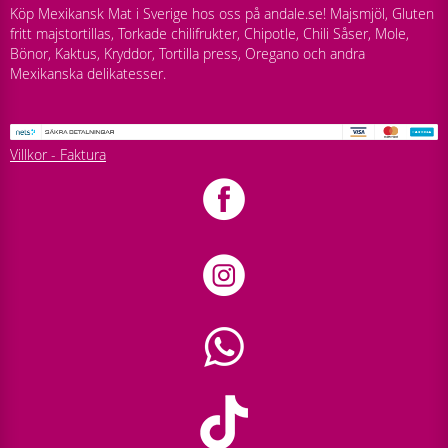
Köp Mexikansk Mat i Sverige hos oss på andale.se! Majsmjöl, Gluten
fritt majstortillas, Torkade chilifrukter, Chipotle, Chili Såser, Mole,
Bönor, Kaktus, Kryddor, Tortilla press, Oregano och andra
Mexikanska delikatesser.
Villkor - Faktura