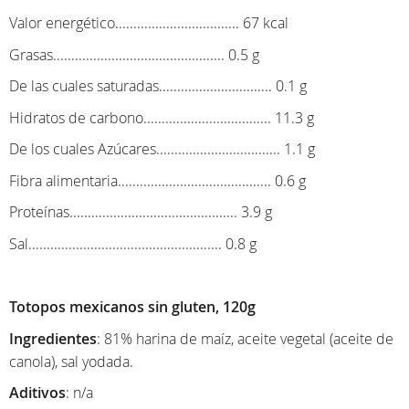
Valor energético.................................. 67 kcal
Grasas............................................... 0.5 g
De las cuales saturadas............................... 0.1 g
Hidratos de carbono................................... 11.3 g
De los cuales Azúcares.................................. 1.1 g
Fibra alimentaria.......................................... 0.6 g
Proteínas.............................................. 3.9 g
Sal..................................................... 0.8 g
Totopos mexicanos sin gluten, 120g
Ingredientes
: 81% harina de maíz, aceite vegetal (aceite de
canola), sal yodada.
Aditivos
: n/a