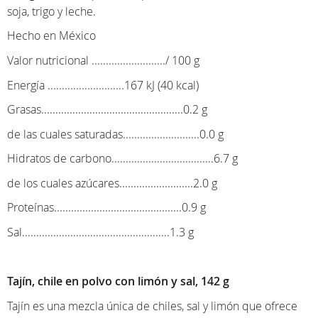
soja, trigo y leche.
Hecho en México
Valor nutricional ........................../ 100 g
Energía ...........................167 kJ (40 kcal)
Grasas..................................................0.2 g
de las cuales saturadas...........................0.0 g
Hidratos de carbono....................................6.7 g
de los cuales azúcares..........................2.0 g
Proteínas.............................................0.9 g
Sal....................................................1.3 g
Tajín, chile en polvo con limón y sal, 142 g
Tajín es una mezcla única de chiles, sal y limón que ofrece