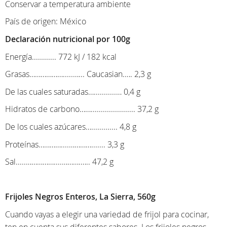
Conservar a temperatura ambiente
País de origen: México
Declaración nutricional por 100g
Energía............ 772 kJ / 182 kcal
Grasas……………….....…... Caucasian.…. 2,3 g
De las cuales saturadas…...........… 0,4 g
Hidratos de carbono……...................... 37,2 g
De los cuales azúcares…............. 4,8 g
Proteínas…………....…………....... 3,3 g
Sal.....……………....……….….. 47,2 g
Frijoles Negros Enteros, La Sierra, 560g
Cuando vayas a elegir una variedad de frijol para cocinar,
ten en cuenta sus diferentes sabores. Los frijoles negros