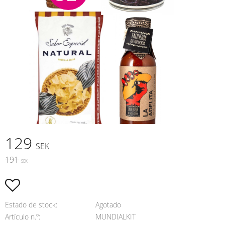
Precio reducido:
129
SEK
Precio original:
191
SEK
Añadir a favoritos
Estado de stock
Agotado
Artículo n.º
MUNDIALKIT