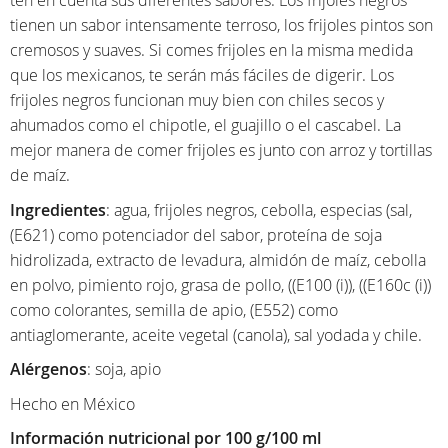
tienen un sabor intensamente terroso, los frijoles pintos son
cremosos y suaves. Si comes frijoles en la misma medida
que los mexicanos, te serán más fáciles de digerir. Los
frijoles negros funcionan muy bien con chiles secos y
ahumados como el chipotle, el guajillo o el cascabel. La
mejor manera de comer frijoles es junto con arroz y tortillas
de maíz.
Ingredientes
: agua, frijoles negros, cebolla, especias (sal,
(E621) como potenciador del sabor, proteína de soja
hidrolizada, extracto de levadura, almidón de maíz, cebolla
en polvo, pimiento rojo, grasa de pollo, ((E100 (i)), ((E160c (i))
como colorantes, semilla de apio, (E552) como
antiaglomerante, aceite vegetal (canola), sal yodada y chile.
Alérgenos
: soja, apio
Hecho en México
Información nutricional por 100 g/100 ml