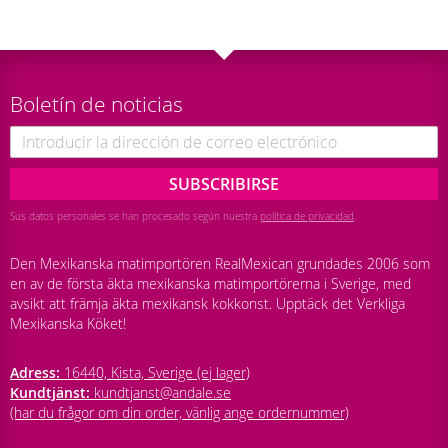
Boletín de noticias
SUBSCRIBIRSE
Sus datos personales se han procesado según nuestra
política de privacidad
.
Den Mexikanska matimportören RealMexican grundades 2006 som
en av de första äkta mexikanska matimportörerna i Sverige, med
avsikt att främja äkta mexikansk kokkonst. Upptäck det Verkliga
Mexikanska Köket!
Adress:
16440, Kista, Sverige (ej lager)
Kundtjänst:
kundtjanst@andale.se
(har du frågor om din order, vänlig ange ordernummer)