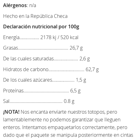
Alérgenos
: n/a
Hecho en la República Checa
Declaración nutricional por 100g
Energía……....….… 2178 kj / 520 kcal
Grasas......................................... 26,7 g
De las cuales saturadas….….…..…..... 2,6 g
Hidratos de carbono……….…………......... 62,7 g
De los cuales azúcares.………......... 1,5 g
Proteínas..................................... 6,5 g
Sal........................................... 0.8 g
¡NOTA!
Nos encanta enviarte nuestros totopos, pero
lamentablemente no podemos garantizar que lleguen
enteros. Intentamos empaquetarlos correctamente, pero
dado que el paquete se manipula posteriormente en cintas