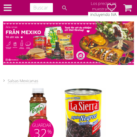
Los precios se
Favoritos
Cesta
muestran en
incluyendo IVA
Salsas Mexicanas
GUARDAR
32
%