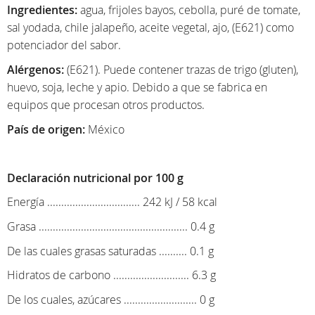
Ingredientes:
agua, frijoles bayos, cebolla, puré de tomate,
sal yodada, chile jalapeño, aceite vegetal, ajo, (E621) como
potenciador del sabor.
Alérgenos:
(E621). Puede contener trazas de trigo (gluten),
huevo, soja, leche y apio. Debido a que se fabrica en
equipos que procesan otros productos.
País de origen:
México
Declaración nutricional por 100 g
Energía ................................. 242 kJ / 58 kcal
Grasa ..................................................... 0.4 g
De las cuales grasas saturadas .......... 0.1 g
Hidratos de carbono ........................... 6.3 g
De los cuales, azúcares .......................... 0 g