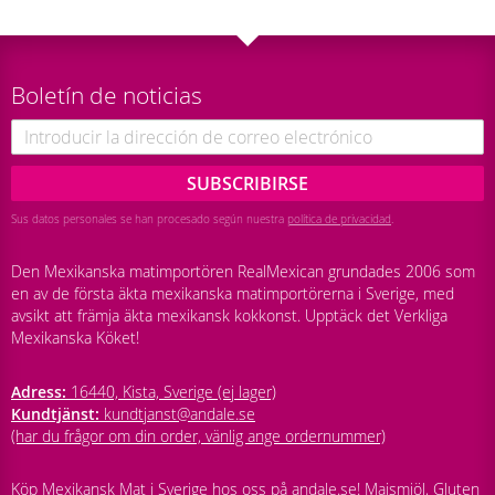
Boletín de noticias
SUBSCRIBIRSE
Sus datos personales se han procesado según nuestra
política de privacidad
.
Den Mexikanska matimportören RealMexican grundades 2006 som
en av de första äkta mexikanska matimportörerna i Sverige, med
avsikt att främja äkta mexikansk kokkonst. Upptäck det Verkliga
Mexikanska Köket!
Adress:
16440, Kista, Sverige (ej lager)
Kundtjänst:
kundtjanst@andale.se
(har du frågor om din order, vänlig ange ordernummer)
Köp Mexikansk Mat i Sverige hos oss på andale.se! Majsmjöl, Gluten