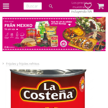
Los precios se
Favoritos
Cesta
muestran en
incluyendo IVA
Frijoles y frijoles refritos