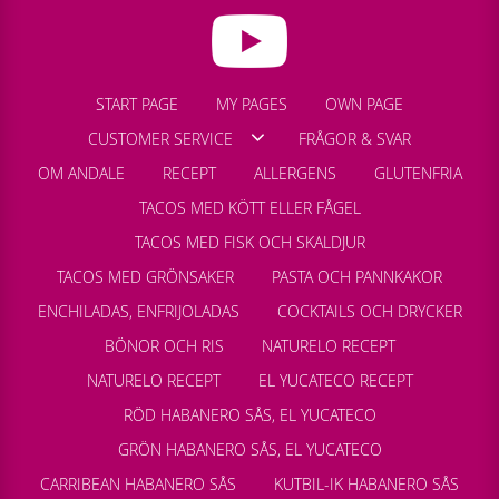
START PAGE
MY PAGES
OWN PAGE
CUSTOMER SERVICE
FRÅGOR & SVAR
OM ANDALE
RECEPT
ALLERGENS
GLUTENFRIA
TACOS MED KÖTT ELLER FÅGEL
TACOS MED FISK OCH SKALDJUR
TACOS MED GRÖNSAKER
PASTA OCH PANNKAKOR
ENCHILADAS, ENFRIJOLADAS
COCKTAILS OCH DRYCKER
BÖNOR OCH RIS
NATURELO RECEPT
NATURELO RECEPT
EL YUCATECO RECEPT
RÖD HABANERO SÅS, EL YUCATECO
GRÖN HABANERO SÅS, EL YUCATECO
CARRIBEAN HABANERO SÅS
KUTBIL-IK HABANERO SÅS