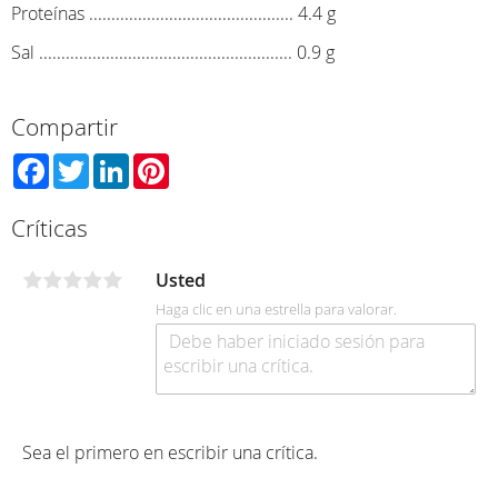
Proteínas .............................................. 4.4 g
Sal ......................................................... 0.9 g
Compartir
Facebook
Twitter
LinkedIn
Pinterest
Críticas
Usted
Haga clic en una estrella para valorar.
Sea el primero en escribir una crítica.